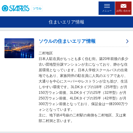
ペ
ー
ソウル
メニュー
お問い合わせ
ジ
内
住まいエリア情報
を
移
動
ソウルの住まいエリア情報
す
る
二村地区
た
日本人駐在員がもっとも多く住む街。築20年前後の多少
め
古い団地型分譲マンションが主になっており、静かな住
の
居環境となっています。日本人学校スクールバスの出発
リ
地でもあり、家族同伴の駐在員に人気のエリアであり、
ン
大通りを中心にスーパーやレストランが立ち並び、生活
ク
しやすい環境です。3LDKタイプの18坪（25坪型）が月
で
150万ウォン前後、3LDKタイプの25坪（32坪型）が月
す
250万ウォン前後、4LDKタイプの35坪（42坪型）が月
。
300万ウォン前後となっており、保証金は一律2000万ウ
ヘ
ォンとなっています。
ッ
主に、地下鉄4号線の二村駅の南側を二村地区、又は東
ダ
部二村洞と言います。
情
報
に