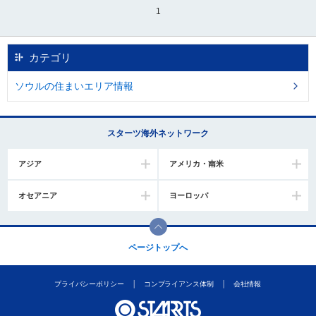
1
移
動
し
ま
カテゴリ
す
。
ソウルの住まいエリア情報
本
文
に
移
スターツ海外ネットワーク
動
し
アジア
アメリカ・南米
ま
す
オセアニア
ヨーロッパ
。
フ
ッ
タ
ページトップへ
情
報
に
プライバシーポリシー
コンプライアンス体制
会社情報
移
動