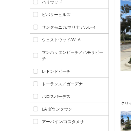
ダ
ハリウッド
情
報
ビバリーヒルズ
に
移
サンタモニカ/マリナデルレイ
動
し
ウェストウッド/WLA
ま
す
マンハッタンビーチ／ハモサビー
。
チ
本
レドンドビーチ
文
に
トーランス／ガーデナ
移
動
パロスバーデス
し
クリ
ま
LA ダウンタウン
す
。
アーバイン/コスタメサ
フ
ッ