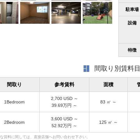
駐車場
設備
特徴
間取り別賃料
間取り
参考賃料
面積
2,700
USD ～
1Bedroom
83
㎡ ～
39.69万円 ～
3,600
USD ～
2Bedroom
125
㎡ ～
52.92万円 ～
な賃料に関しては、直接店舗へお問い合わせ下さい。