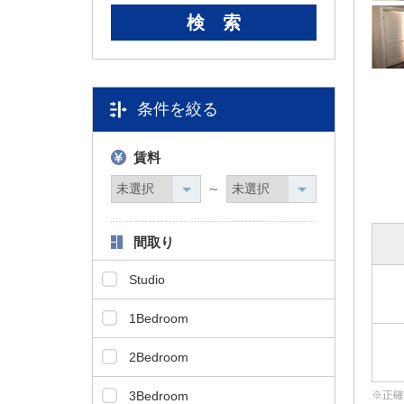
タ
情
報
に
移
条件を絞る
動
し
ま
賃料
す
～
。
間取り
Studio
1Bedroom
2Bedroom
3Bedroom
正確