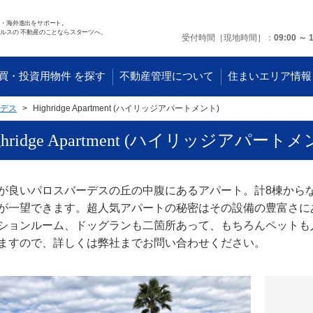
任・海外進出をサポート。
ルスの 不動産のことならスターツへ。
受付時間［現地時間］
09:00 ～ 
買・投資用物件 を探す
不動産管理について
住まいエリア情報
デス
Highridge Apartment (ハイリッジアパートメント)
ghridge Apartment (ハイリッジアパートメ
が良いパロスバーデスの丘の中腹にあるアパート。計8棟から
が一望できます。超人気アパートの秘密はその設備の豊富さに
ションルーム、ドッグランも二箇所あって、もちろんペットも
ますので、詳しくは弊社までお問い合わせください。