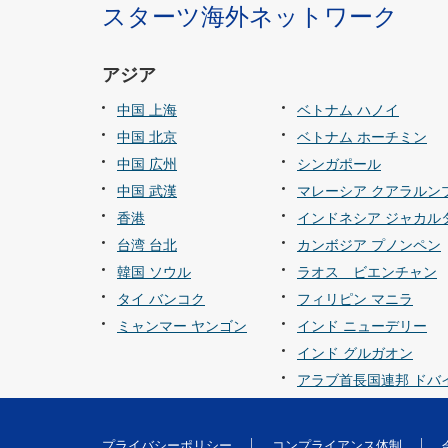
スターツ海外ネットワーク
アジア
中国 上海
ベトナム ハノイ
中国 北京
ベトナム ホーチミン
中国 広州
シンガポール
中国 武漢
マレーシア クアラルン
香港
インドネシア ジャカル
台湾 台北
カンボジア プノンペン
韓国 ソウル
ラオス ビエンチャン
タイ バンコク
フィリピン マニラ
ミャンマー ヤンゴン
インド ニューデリー
インド グルガオン
アラブ首長国連邦 ドバ
プライバシーポリシー
コンプライアンス体制