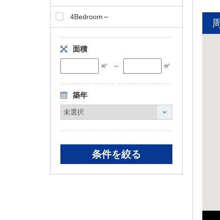
4Bedroom～
面積
㎡
㎡
～
築年