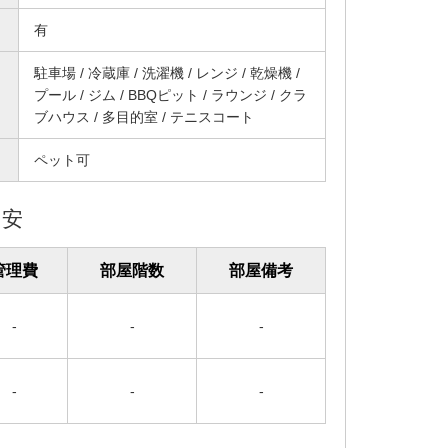
有
駐車場 / 冷蔵庫 / 洗濯機 / レンジ / 乾燥機 /
プール / ジム / BBQピット / ラウンジ / クラ
ブハウス / 多目的室 / テニスコート
ペット可
目安
管理費
部屋階数
部屋備考
-
-
-
-
-
-