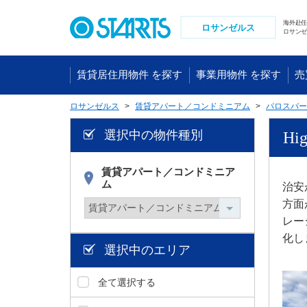
ペ
ー
海外赴
ロサンゼルス
ロサンゼ
ジ
内
を
賃貸居住用物件 を探す
事業用物件 を探す
売
移
動
ロサンゼルス
賃貸アパート／コンドミニアム
パロスバー
す
る
選択中の物件種別
Hi
た
め
賃貸アパート／コンドミニア
の
ム
治安
リ
ン
方面
ク
レー
で
化し
す
選択中のエリア
。
ヘ
全て選択する
ッ