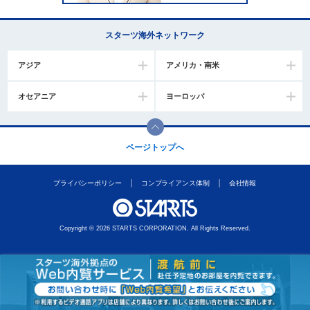
移
動
スターツ海外ネットワーク
し
ま
す
アジア
アメリカ・南米
。
本
オセアニア
ヨーロッパ
文
に
移
動
ページトップへ
し
ま
す
プライバシーポリシー
コンプライアンス体制
会社情報
。
フ
ッ
Copyright © 2026 STARTS CORPORATION. All Rights Reserved.
タ
情
報
に
移
動