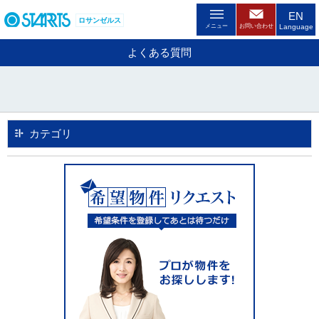
ペ
EN
ー
ロサンゼルス
メニュー
お問い合わせ
Language
ジ
内
よくある質問
を
移
動
す
る
た
カテゴリ
め
の
リ
ン
ク
で
す
。
ヘ
ッ
ダ
情
報
に