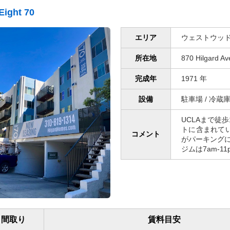
Eight 70
エリア
ウェストウッド
所在地
870 Hilgard Av
完成年
1971 年
設備
駐車場 / 冷蔵庫 
UCLAまで徒
トに含まれて
コメント
がパーキング
ジムは7am-1
間取り
賃料目安