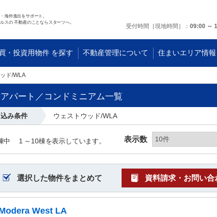
任・海外進出をサポート。
ルスの 不動産のことならスターツへ。
受付時間［現地時間］
09:00 ～ 
買・投資用物件 を探す
不動産管理について
住まいエリア情報
ッド/WLA
貸アパート／コンドミニアム一覧
り込み条件
ウェストウッド/WLA
表示数
棟中
1 ～
10
棟を表示しています。
選択した物件をまとめて
資料請求・お問い合
Modera West LA