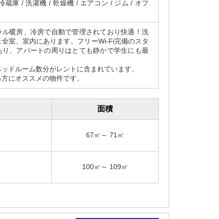
 / 冷蔵庫 / 洗濯機 / 乾燥機 / エアコン / ジム / オフ
ラル暖房、冷房で自動で管理されており快適！洗
全室、室内にあります。フリーWi-Fi完備のスタ
あり、アパートの周りはとても静かで学生にも最
。
ベッドルーム数分がレントに含まれています。
る方にオススメの物件です。
面積
67㎡～ 71㎡
100㎡～ 109㎡