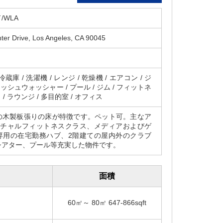
/WLA
ter Drive, Los Angeles, CA 90045
 / 冷蔵庫 / 洗濯機 / レンジ / 乾燥機 / エアコン / ジ
ィッシュウォッシャー / プール / ジム / フィットネ
ト / ラウンジ / 多目的室 / オフィス
の木製板張りの床が特徴です。ペット可。主なア
バーチャルフィットネスクラス、メディアおよびゲ
専用の在宅勤務ハブ、2階建ての屋内外のクラブ
シアター、プール等充実した物件です。
面積
60㎡～ 80㎡ 647-866sqft