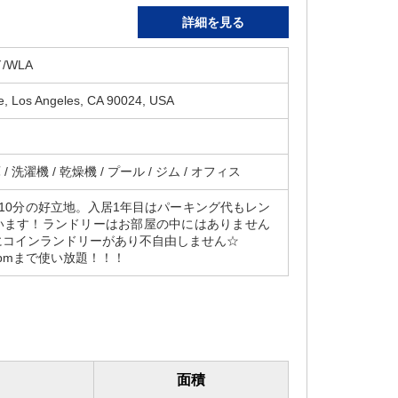
詳細を見る
/WLA
e, Los Angeles, CA 90024, USA
/ 洗濯機 / 乾燥機 / プール / ジム / オフィス
歩10分の好立地。入居1年目はパーキング代もレン
います！ランドリーはお部屋の中にはありません
にコインランドリーがあり不自由しません☆
1pmまで使い放題！！！
面積