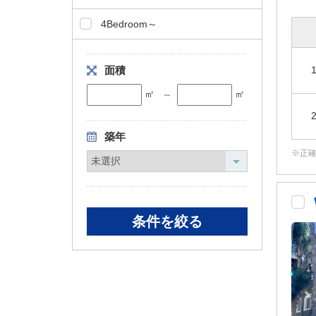
4Bedroom～
面積
㎡
㎡
～
築年
正