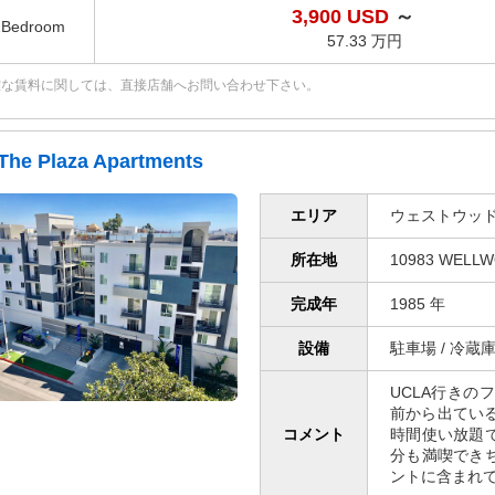
3,900 USD
～
2Bedroom
57.33 万円
確な賃料に関しては、直接店舗へお問い合わせ下さい。
The Plaza Apartments
エリア
ウェストウッド
所在地
10983 WELLW
完成年
1985 年
設備
駐車場 / 冷蔵庫
UCLA行きの
前から出てい
コメント
時間使い放題
分も満喫でき
ントに含まれ