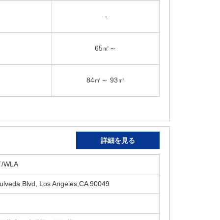
-
65㎡～
84㎡～ 93㎡
詳細を見る
/WLA
ulveda Blvd, Los Angeles,CA 90049