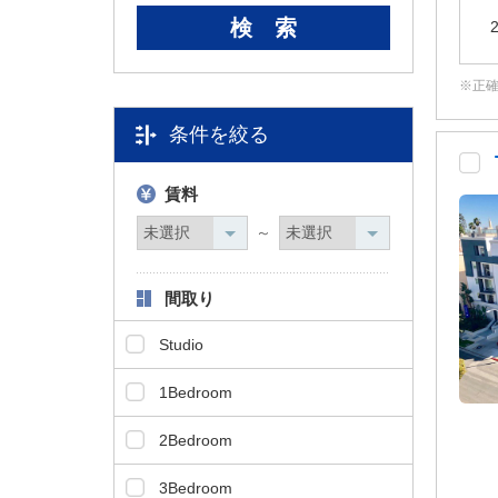
タ
情
報
正
に
移
条件を絞る
動
し
ま
賃料
す
～
。
間取り
Studio
1Bedroom
2Bedroom
3Bedroom