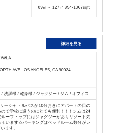
89㎡～ 127㎡ 954-1367sqft
詳細を見る
/WLA
ORTH AVE LOS ANGELES, CA 90024
 / 洗濯機 / 乾燥機 / ジャグジー / ジム / オフィス
フリーシャトルバスが10分おきにアパートの目の
るので学校に通うのにとても便利！！！ジムは24
でルーフトップにはジャグジーがありリゾート気
ちゃいます☆パーキングはベッドルーム数分がレ
ています。