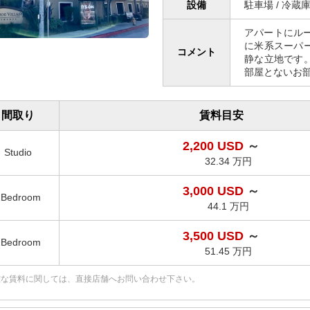
設備
駐車場 / 冷蔵庫
アパートにル
に米系スーパ
コメント
静な立地です
部屋とないお
間取り
賃料目安
2,200 USD
～
Studio
32.34 万円
3,000 USD
～
1Bedroom
44.1 万円
3,500 USD
～
2Bedroom
51.45 万円
確な賃料に関しては、直接店舗へお問い合わせ下さい。