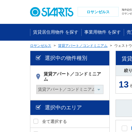
ペ
ー
海外赴
ロサンゼルス
ロサンゼ
ジ
内
を
賃貸居住用物件 を探す
事業用物件 を探す
売
移
動
ロサンゼルス
賃貸アパート／コンドミニアム
ウェストウ
す
る
選択中の物件種別
賃
た
め
絞
賃貸アパート／コンドミニア
の
ム
リ
13
ン
ク
で
す
選択中のエリア
。
ヘ
全て選択する
ッ