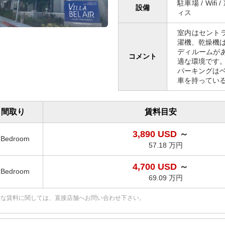
駐車場 / Wifi
設備
ィス
室内はセント
濯機、乾燥機は
ディルームが
コメント
適な環境です
パーキングは
車を持ってい
間取り
賃料目安
3,890 USD
～
1Bedroom
57.18 万円
4,700 USD
～
2Bedroom
69.09 万円
確な賃料に関しては、直接店舗へお問い合わせ下さい。