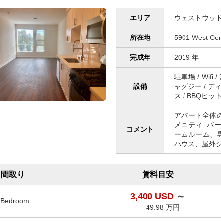
エリア
ウェストウッド
所在地
5901 West Cen
完成年
2019 年
駐車場 / Wifi
設備
ャグジー / デ
ス / BBQピッ
アパート全体
メニティ: 
コメント
ームルーム、
ハウス、屋外
間取り
賃料目安
3,400 USD
～
1Bedroom
49.98 万円