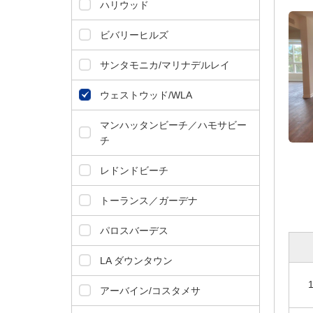
ダ
ハリウッド
情
報
ビバリーヒルズ
に
移
サンタモニカ/マリナデルレイ
動
し
ウェストウッド/WLA
ま
す
マンハッタンビーチ／ハモサビー
。
チ
本
レドンドビーチ
文
に
トーランス／ガーデナ
移
動
パロスバーデス
し
ま
LA ダウンタウン
す
。
アーバイン/コスタメサ
フ
ッ