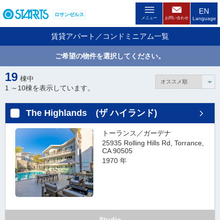
ペ
EN
ロサンゼルス
ー
メニュー
お問い合わせ
Language
ジ
賃貸アパート／コンドミニアム一覧
内
を
ご希望の物件を選択してください。
移
動
19
棟中
す
1 ～
10
棟を表示しています。
る
た
The Highlands (ザ ハイランド)
め
の
トーランス／ガーデナ
リ
25935 Rolling Hills Rd, Torrance,
ン
CA 90505
ク
1970 年
で
す
。
ヘ
ッ
Studio