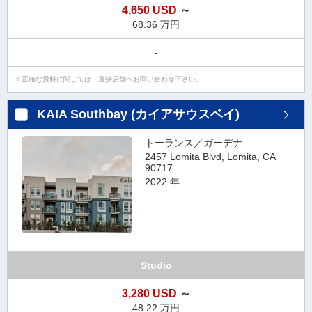
4,650 USD
～
タ
68.36 万円
情
報
-
に
移
正確な賃料に関しては、直接店舗へお問い合わせ下さい。
動
し
KAIA Southbay (カイアサウスベイ)
ま
す
トーランス／ガーデナ
。
2457 Lomita Blvd, Lomita, CA
90717
2022 年
Studio
3,280 USD
～
48.22 万円