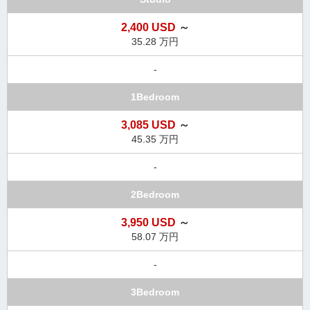
ダ
情
2,400 USD
～
報
35.28 万円
に
移
-
動
し
1Bedroom
ま
す
3,085 USD
～
。
45.35 万円
本
-
文
に
2Bedroom
移
動
3,950 USD
～
し
58.07 万円
ま
す
-
。
フ
3Bedroom
ッ