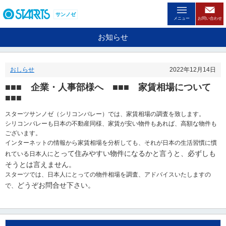
ペ
ー
サンノゼ
メニュー
お問い合わせ
ジ
内
お知らせ
を
移
動
おしらせ
2022年12月14日
す
る
■■■ 企業・人事部様へ ■■■ 家賃相場について
た
■■■
め
の
スターツサンノゼ（シリコンバレー）では、家賃相場の調査を致します。
リ
シリコンバレーも日本の不動産同様、家賃が安い物件もあれば、高額な物件も
ン
ございます。
ク
インターネットの情報から家賃相場を分析しても、それが日本の生活習慣に慣
で
とって
住みやすい
物件になるかと言うと、必ずしも
れている日本人に
す
そうとは言えません。
。
スターツでは、日本人にとっての物件相場を調査、アドバイスいたしますの
ヘ
どうぞお問合せ下さい。
で、
ッ
ダ
情
報
に