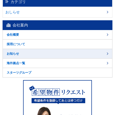
カテゴリ
移
動
おしらせ
し
ま
す
会社案内
。
本
会社概要
文
に
採用について
移
動
お知らせ
し
ま
海外拠点一覧
す
。
スターツグループ
フ
ッ
タ
情
報
に
移
動