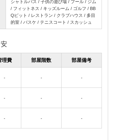
シャトルバス / 子供の遊び場 / プール / ジム
/ フィットネス / キッズルーム / ゴルフ / BB
Qピット / レストラン / クラブハウス / 多目
的室 / バスケ / テニスコート / スカッシュ
目安
管理費
部屋階数
部屋備考
-
-
-
-
-
-
-
-
-