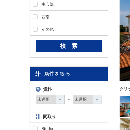
ダ
中心部
情
報
西部
に
移
その他
動
し
ま
す
。
本
文
条件を絞る
に
移
クリ
賃料
動
し
～
ま
す
。
間取り
フ
ッ
Studio