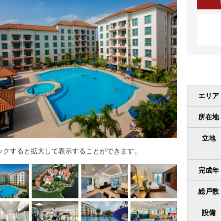
エリア
所在地
立地
ックすると拡大して表示することができます。
完成年
総戸数
設備