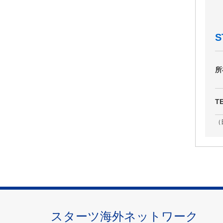
S
所
T
（
スターツ海外ネットワーク