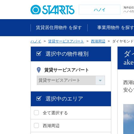
ペ
海外赴
ー
ハノイ
ハノイの
ジ
内
賃貸居住用物件 を探す
事業用物件 を探
を
移
ハノイ
賃貸サービスアパート
西湖周辺
ダイヤモンド
動
す
ダ
選択中の物件種別
る
ake
た
め
賃貸サービスアパート
の
リ
西湖
ン
安心
ク
選択中のエリア
で
す
全て選択する
。
ヘ
西湖周辺
ッ