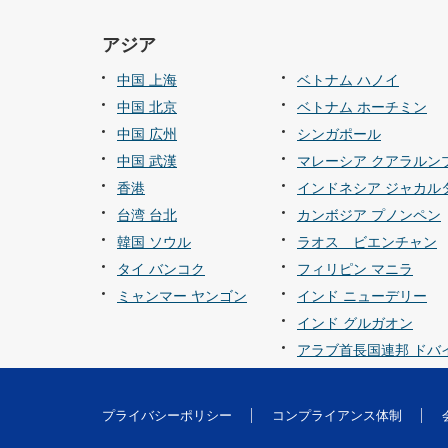
アジア
中国 上海
ベトナム ハノイ
中国 北京
ベトナム ホーチミン
中国 広州
シンガポール
中国 武漢
マレーシア クアラルン
香港
インドネシア ジャカル
台湾 台北
カンボジア プノンペン
韓国 ソウル
ラオス ビエンチャン
タイ バンコク
フィリピン マニラ
ミャンマー ヤンゴン
インド ニューデリー
インド グルガオン
アラブ首長国連邦 ドバ
プライバシーポリシー
コンプライアンス体制