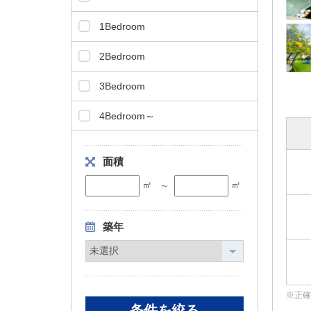
タ
1Bedroom
情
報
2Bedroom
に
移
3Bedroom
動
し
4Bedroom～
ま
す
。
面積
㎡
㎡
～
築年
正確