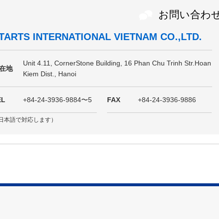
お問い合わ
TARTS INTERNATIONAL VIETNAM CO.,LTD.
Unit 4.11, CornerStone Building, 16 Phan Chu Trinh Str.Hoan
在地
Kiem Dist., Hanoi
EL
+84-24-3936-9884〜5
FAX
+84-24-3936-9886
日本語で対応します）