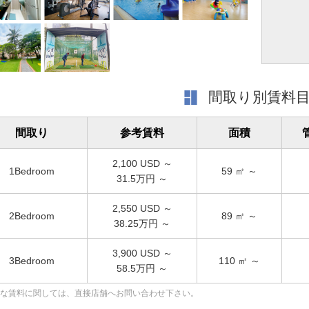
間取り別賃料
間取り
参考賃料
面積
2,100
USD ～
1Bedroom
59
㎡ ～
31.5万円 ～
2,550
USD ～
2Bedroom
89
㎡ ～
38.25万円 ～
3,900
USD ～
3Bedroom
110
㎡ ～
58.5万円 ～
な賃料に関しては、直接店舗へお問い合わせ下さい。