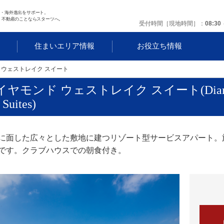
任・海外進出をサポート。
 不動産のことならスターツへ。
受付時間［現地時間］
08:30 
す
住まいエリア情報
お役立ち情報
 ウェストレイク スイート
イヤモンド ウェストレイク スイート(Diamon
 Suites)
に面した広々とした敷地に建つリゾート型サービスアパート。
です。クラブハウスでの朝食付き。