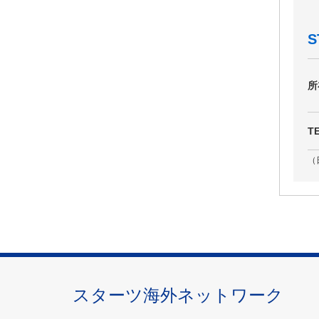
S
所
T
（
スターツ海外ネットワーク