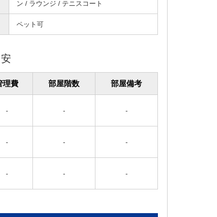
ン / ラウンジ / テニスコート
ペット可
目安
管理費
部屋階数
部屋備考
-
-
-
-
-
-
-
-
-