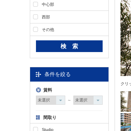
ダ
中心部
情
報
西部
に
移
その他
動
し
ま
す
。
本
文
条件を絞る
に
クリ
移
賃料
動
し
～
ま
す
。
間取り
フ
ッ
Studio