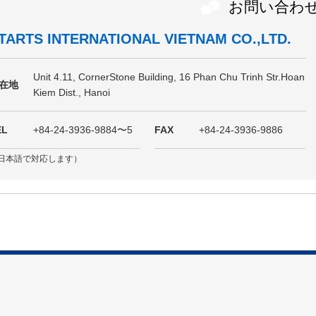
お問い合わ
TARTS INTERNATIONAL VIETNAM CO.,LTD.
Unit 4.11, CornerStone Building, 16 Phan Chu Trinh Str.Hoan
在地
Kiem Dist., Hanoi
EL
+84-24-3936-9884〜5
FAX
+84-24-3936-9886
日本語で対応します）