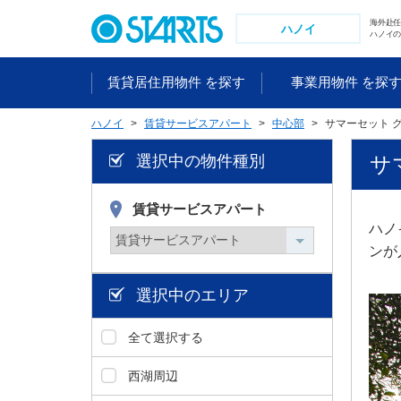
ペ
海外赴
ー
ハノイ
ハノイの
ジ
内
賃貸居住用物件 を探す
事業用物件 を探
を
移
ハノイ
賃貸サービスアパート
中心部
サマーセット 
動
す
選択中の物件種別
サマ
る
た
め
賃貸サービスアパート
の
ハノ
リ
ンが
ン
ク
選択中のエリア
で
す
全て選択する
。
ヘ
西湖周辺
ッ