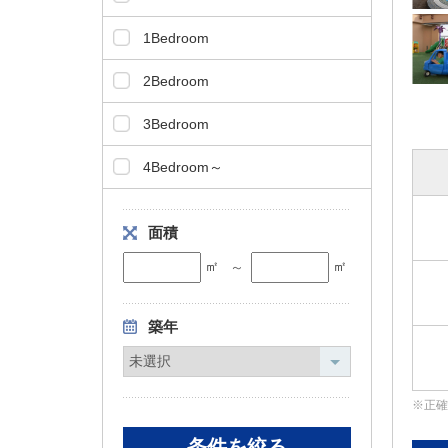
タ
1Bedroom
情
報
2Bedroom
に
移
3Bedroom
動
し
4Bedroom～
ま
す
。
面積
㎡
㎡
～
築年
正確