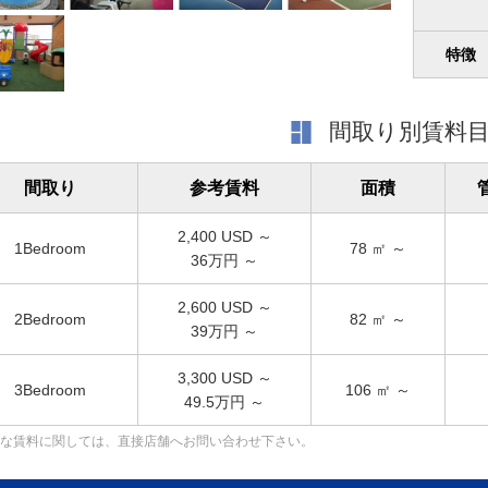
特徴
間取り別賃料
間取り
参考賃料
面積
2,400
USD ～
1Bedroom
78
㎡ ～
36万円 ～
2,600
USD ～
2Bedroom
82
㎡ ～
39万円 ～
3,300
USD ～
3Bedroom
106
㎡ ～
49.5万円 ～
な賃料に関しては、直接店舗へお問い合わせ下さい。