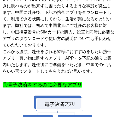
移
きに調べものが出来ずに困ったりするような事態が発生し
動
ます。中国に赴任後、下記の携帯アプリをダウンロードし
し
て、利用できる状態にしてから、生活が楽になるかと思い
ま
す
ます。弊社では、初めて中国北京にご赴任のお客様に対
。
し、中国携帯番号の
SIM
カードの購入、設置と同時に必要な
本
アプリのダウンロードや使い方の説明についても手伝わせ
文
に
ていただいております。
移
これから渡航、赴任をされる皆様におすすめをしたい携帯
動
アプリー買い物に関する
アプリ（
AP
P
）
を下記の通りご案
し
ま
内いたします。赴任後にご準備をいただき、中国での生活
す
をいい形でスタートしてもらえればと思います。
。
フ
①電子決済をするのに必要なアプリ
ッ
タ
情
報
に
移
動