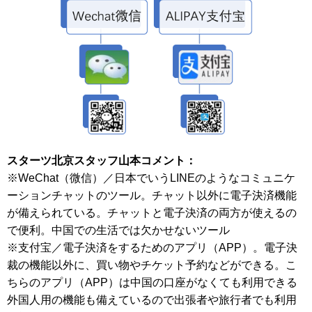
し
ま
す
。
スターツ北京スタッフ山本コメント
：
※
WeChat
（微信）／日本でいう
LINE
のようなコミュニケ
ーションチャットのツール。チャット以外に電子決済機能
が備えられている。チャットと電子決済の両方が使えるの
で便利。中国での生活では欠かせないツール
※支付宝／電子決済をするための
アプリ（
AP
P
）
。電子決
裁の機能以外に、買い物やチケット予約などができる。こ
ちらの
アプリ（
AP
P
）
は中国の口座がなくても利用できる
外国人用の機能も備えているので出張者や旅行者でも利用