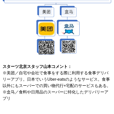
スターツ北京スタッフ山本コメント
：
※美
团
／自宅や会社で食事をする際に利用す
る食事デリバ
リーアプリ。日本でいう
Uber-eats
のようなサービス。食事
以外にもスーパーでの買い物代行
+
宅配のサービスもある。
※盒
马
／食料や日用品のスーパーに特化したデリバリーア
プリ