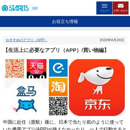
ペ
ー
北京
メニュー
お問い合わせ
ジ
内
お役立ち情報
を
移
動
おすすめのアプリ（APP）
2020年8月24日
す
る
【生活上に必要なアプリ（APP）/買い物編】
た
め
の
リ
ン
ク
で
す
。
ヘ
ッ
ダ
情
中国に赴任（渡航）後に、日本で当たり前のように使って
報
いた携帯アプリ
(APP)
が使えなかったり、一人で行動すると
に