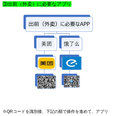
③出前（外
卖
）
に必要なアプリ
※
QR
コードを識別後、下記の順で操作を進めて、アプリ