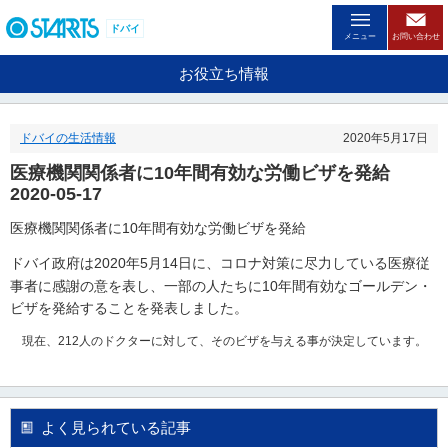
ペ
ー
ドバイ
メニュー
お問い合わせ
ジ
内
お役立ち情報
を
移
動
ドバイの生活情報
2020年5月17日
す
る
医療機関関係者に10年間有効な労働ビザを発給
た
2020-05-17
め
の
10
医療機関関係者に
年間有効な労働ビザを発給
リ
ン
2020
5
14
ドバイ政府は
年
月
日に、コロナ対策に尽力している医療従
ク
10
事者に感謝の意を表し、一部の人たちに
年間有効なゴールデン・
で
ビザを発給することを発表しました。
す
。
現在、
212
人のドクターに対して、そのビザを与える事が決定しています。
ヘ
ッ
ダ
情
よく見られている記事
報
に