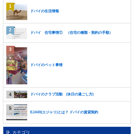
移
動
ドバイの生活情報
し
ま
す
ドバイ 住宅事情① （住宅の種類・契約の手順）
。
本
文
に
移
動
ドバイのペット事情
し
ま
す
。
フ
ドバイのクラブ活動 (休日の過ごし方)
ッ
タ
情
EJARI(エジャリ)とは？ ドバイの賃貸契約
報
に
移
動
カテゴリ