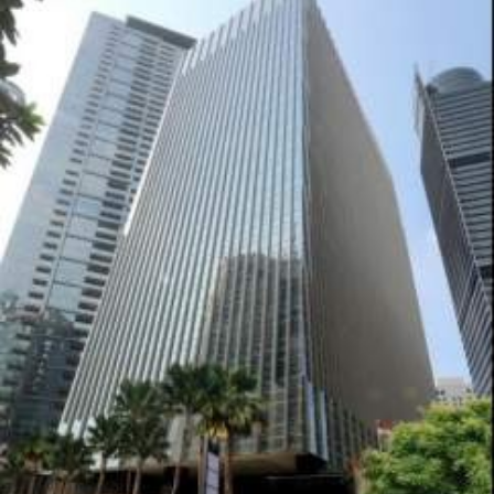
ダ
情
報
に
移
動
し
ま
す
。
本
文
に
移
動
し
ま
す
。
フ
ッ