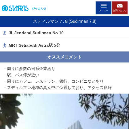
ペ
ジャカルタ
ー
メニュー
お問い合わせ
ジ
スディルマン７.８(Sudirman 7.8)
内
を
Jl. Jenderal Sudirman No.10
移
動
MRT Setiabudi Astra駅 5分
す
る
オススメコメント
た
め
・周りに多数の日系企業あり
の
・駅、バス停が近い
リ
・周りにカフェ、レストラン、銀行、コンビニなどあり
ン
・スディルマン地域の真ん中に位置しており、アクセス良好
ク
で
す
。
ヘ
ッ