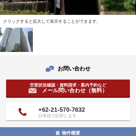
タ
情
報
クリックすると拡大して表示することができます。
に
移
動
し
ま
す
。
お問い合わせ
空室状況確認・資料請求・案内予約など
メール問い合わせ（無料）
+62-21-570-7632
日本語で応対します。
物件概要