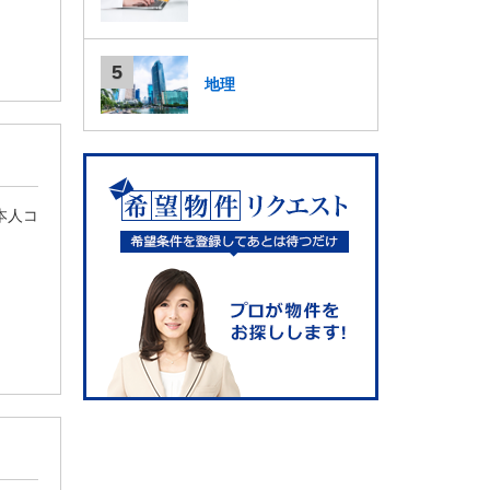
地理
日本人コ