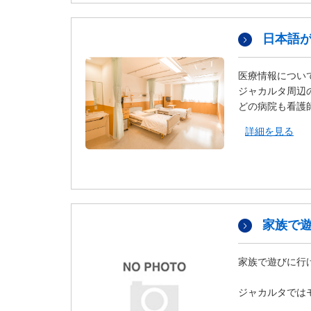
ダ
情
報
日本語
に
移
医療情報につい
動
ジャカルタ周辺
し
どの病院も看護
ま
す
詳細を見る
。
本
文
に
移
動
家族で
し
ま
す
家族で遊びに行
。
フ
ジャカルタでは
ッ