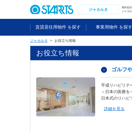
ペ
海外赴
ー
ジャカルタ
ジャカル
ジ
内
賃貸居住用物件 を探す
事業用物件 を探
を
移
ジャカルタ
お役立ち情報
動
す
お役立ち情報
る
た
め
ゴルフ
の
リ
平成リハビリテ
ン
～日本の医療を
ク
日本式のリハビ
で
す
詳細を見る
。
ヘ
ッ