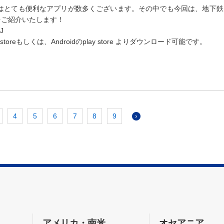
はとても便利なアプリが数多くございます。その中でも今回は、地下鉄
をご紹介いたします！
J
le storeもしくは、Androidのplay store よりダウンロード可能です。
4
5
6
7
8
9
アメリカ・南米
オセアニア