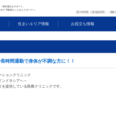
任・海外進出をサポート。
タの 不動産のことならスターツへ。
受付時間［現地時間］
08:
す
住まいエリア情報
お役立ち情報
や長時間通勤で身体が不調な方に！！
ーションクリニック
インドネシアへ～
リを提供している医療クリニックです。