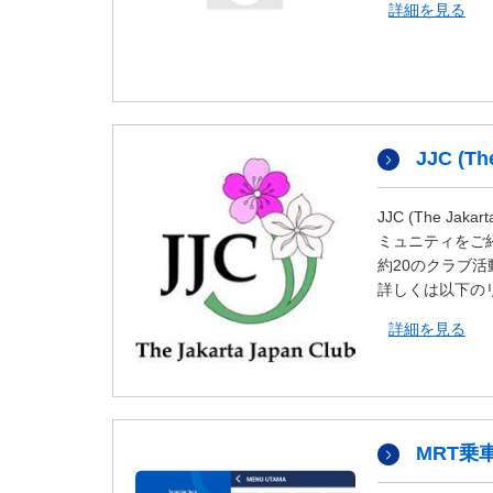
詳細を見る
タ
情
報
に
移
動
JJC (Th
し
ま
す
JJC (The J
。
ミュニティをご
約20のクラブ
詳しくは以下の
詳細を見る
MRT乗