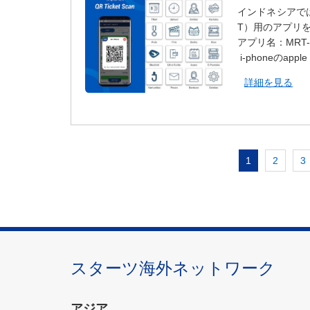
インドネシアで
T）用のアプリ
アプリ名：MRT-
i-phoneのapp
詳細を見る
1
2
3
スターツ海外ネットワーク
アジア