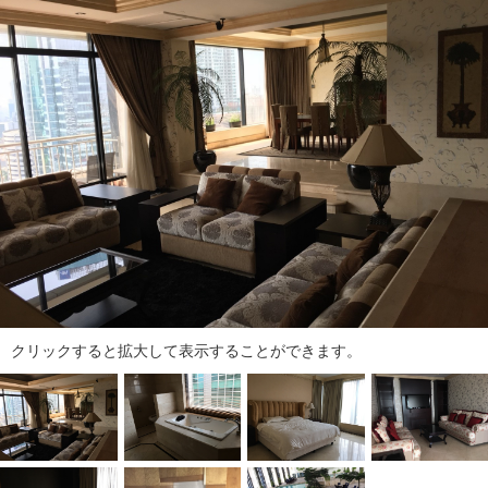
ダ
情
報
に
移
動
し
ま
す
。
本
文
に
移
動
クリックすると拡大して表示することができます。
し
ま
す
。
フ
ッ