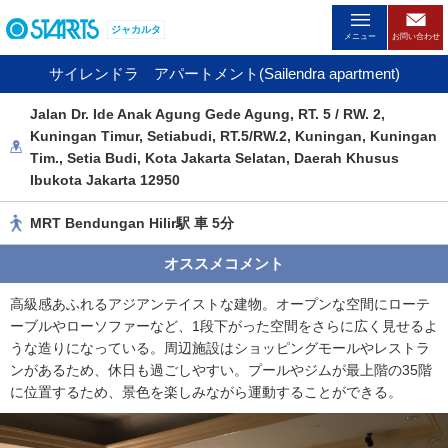
ペ
ジャカルタ
ー
メニュー
お問い合わせ
ジ
サイレンドラ アパートメント(Sailendra apartment)
内
を
Jalan Dr. Ide Anak Agung Gede Agung, RT. 5 / RW. 2,
移
Kuningan Timur, Setiabudi, RT.5/RW.2, Kuningan, Kuningan
動
Tim., Setia Budi, Kota Jakarta Selatan, Daerah Khusus
す
Ibukota Jakarta 12950
る
た
MRT Bendungan Hilir駅 車 5分
め
の
オススメコメント
リ
ン
高級感あふれるアジアンテイストな建物。オープンな空間にローテ
ク
ーブルやローソファーなど、1段下がった空間をさらに広く見せるよ
で
うな造りになっている。周辺施設はショッピングモールやレストラ
す
ンがあるため、休日も過ごしやすい。プールやジムが最上階の35階
。
に位置するため、景色を楽しみながら運動することができる。
ヘ
ッ