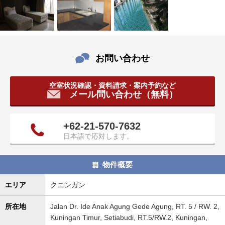
タ
情
報
に
移
お問い合わせ
動
し
空室状況確認・資料請求・案内予約など
ま
メール問い合わせ（無料）
す
。
+62-21-570-7632
日本語で応対します。
物件概要
エリア
クニンガン
所在地
Jalan Dr. Ide Anak Agung Gede Agung, RT. 5 / RW. 2,
Kuningan Timur, Setiabudi, RT.5/RW.2, Kuningan,