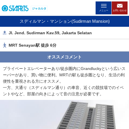
ペ
ジャカルタ
ー
メニュー
お問い合わせ
ジ
スディルマン・マンション(Sudirman Mansion)
内
を
Jl. Jend. Sudirman Kav.59, Jakarta Selatan
移
動
MRT Senayan駅 徒歩 6分
す
る
オススメコメント
た
め
プライベートエレベーターあり/徒歩圏内にGrandluckyという広いス
の
ーパーがあり、買い物に便利。MRTの駅も徒歩圏となり、生活の利
リ
便性を重視される方にオススメ。
ン
一方、大通り（スディルマン通り）の車音、近くの競技場でのイベ
ク
ントやなど、部屋の向きによって音の注意が必要です。
で
す
。
ヘ
ッ