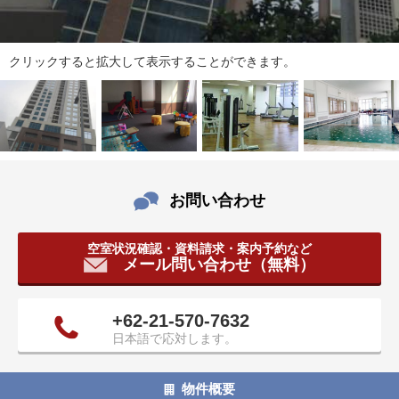
タ
情
報
クリックすると拡大して表示することができます。
に
移
動
し
ま
す
。
お問い合わせ
空室状況確認・資料請求・案内予約など
メール問い合わせ（無料）
+62-21-570-7632
日本語で応対します。
物件概要