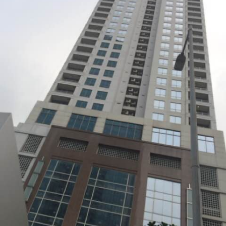
ダ
情
報
に
移
動
し
ま
す
。
本
文
に
移
動
し
ま
す
。
フ
ッ