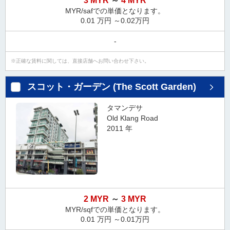
3 MYR
～
4 MYR
ダ
MYR/safでの単価となります。
情
0.01 万円 ～0.02万円
報
に
-
移
動
正確な賃料に関しては、直接店舗へお問い合わせ下さい。
し
ま
スコット・ガーデン (The Scott Garden)
す
。
タマンデサ
本
Old Klang Road
文
2011 年
に
移
動
し
ま
す
2 MYR
～
3 MYR
。
MYR/sqfでの単価となります。
フ
0.01 万円 ～0.01万円
ッ