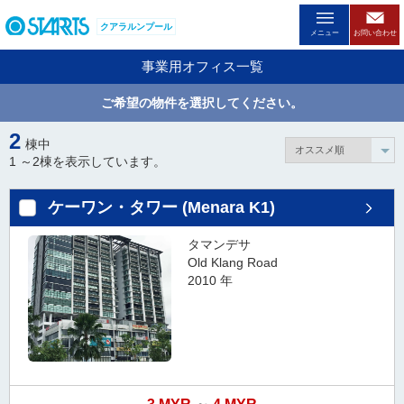
ペ
クアラルンプール
ー
メニュー
お問い合わせ
ジ
事業用オフィス一覧
内
を
ご希望の物件を選択してください。
移
動
2
棟中
す
1 ～
2
棟を表示しています。
る
た
ケーワン・タワー (Menara K1)
め
の
タマンデサ
リ
Old Klang Road
ン
2010 年
ク
で
す
。
ヘ
ッ