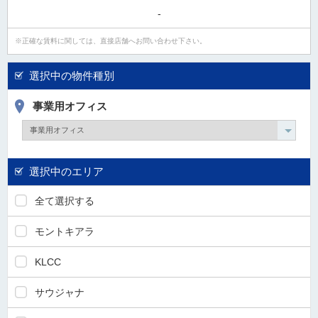
タ
-
情
正確な賃料に関しては、直接店舗へお問い合わせ下さい。
報
に
移
選択中の物件種別
動
し
事業用オフィス
ま
す
。
選択中のエリア
全て選択する
モントキアラ
KLCC
サウジャナ