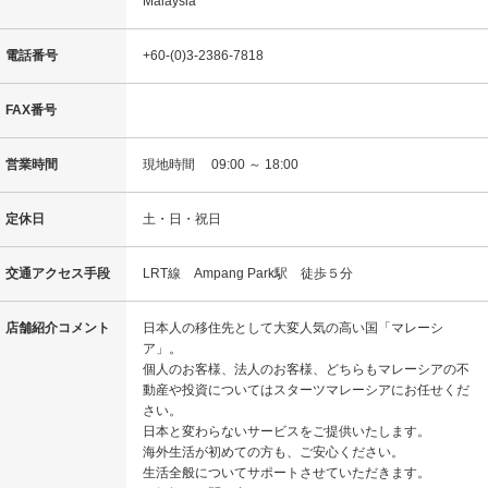
Malaysia
移
動
電話番号
+60‐(0)3-2386‐7818
し
ま
す
FAX番号
。
本
文
営業時間
現地時間 09:00 ～ 18:00
に
移
定休日
土・日・祝日
動
し
ま
交通アクセス手段
LRT線 Ampang Park駅 徒歩５分
す
。
店舗紹介コメント
日本人の移住先として大変人気の高い国「マレーシ
フ
ア」。
ッ
個人のお客様、法人のお客様、どちらもマレーシアの不
タ
動産や投資についてはスターツマレーシアにお任せくだ
情
さい。
報
日本と変わらないサービスをご提供いたします。
に
海外生活が初めての方も、ご安心ください。
移
生活全般についてサポートさせていただきます。
動