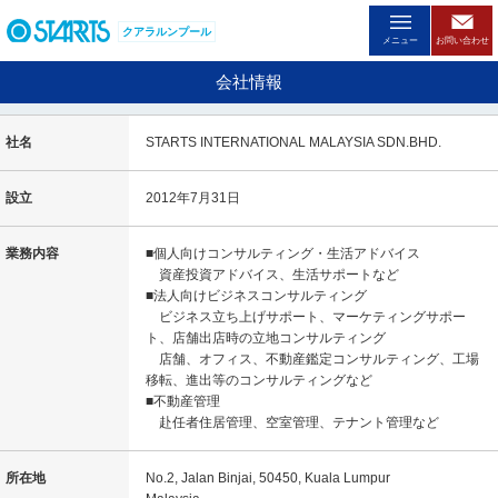
ペ
ー
クアラルンプール
メニュー
お問い合わせ
ジ
内
会社情報
を
移
動
社名
STARTS INTERNATIONAL MALAYSIA SDN.BHD.
す
る
設立
2012年7月31日
た
め
の
業務内容
■個人向けコンサルティング・生活アドバイス
リ
資産投資アドバイス、生活サポートなど
ン
■法人向けビジネスコンサルティング
ク
ビジネス立ち上げサポート、マーケティングサポー
で
ト、店舗出店時の立地コンサルティング
す
店舗、オフィス、不動産鑑定コンサルティング、工場
。
移転、進出等のコンサルティングなど
ヘ
■不動産管理
ッ
赴任者住居管理、空室管理、テナント管理など
ダ
情
報
所在地
No.2, Jalan Binjai, 50450, Kuala Lumpur
に