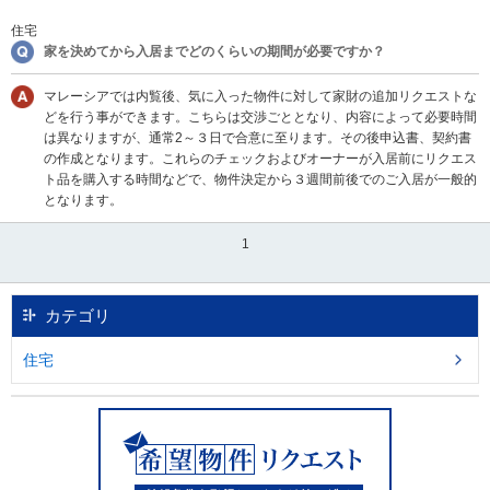
移
住宅
動
家を決めてから入居までどのくらいの期間が必要ですか？
し
ま
マレーシアでは内覧後、気に入った物件に対して家財の追加リクエストな
す
どを行う事ができます。こちらは交渉ごととなり、内容によって必要時間
。
は異なりますが、通常2～３日で合意に至ります。その後申込書、契約書
本
の作成となります。これらのチェックおよびオーナーが入居前にリクエス
文
ト品を購入する時間などで、物件決定から３週間前後でのご入居が一般的
に
となります。
移
動
1
し
ま
す
。
カテゴリ
フ
ッ
住宅
タ
情
報
に
移
動