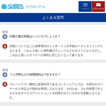
ペ
ー
クアラルンプール
メニュー
お問い合わせ
ジ
内
よくある質問
を
移
動
住宅
す
内覧の適正時期はいつごろでしょうか？
る
た
内覧についてはご入居希望日の１ヵ月～１ヵ月半前がベストタイミングと
め
なります。これより短いと契約書のチェックなどがタイトになりますし、
の
これ以上長いとオーナーが契約に応じなくなって参ります。
リ
ン
ク
で
住宅
す
３ヵ月間などの短期契約はできますか？
。
ヘ
マレーシアで一般的な賃貸住宅であるコンドミニアムでは、大部分のオー
ッ
ナーが１年以上の契約を希望しております。そのため、３か月程度ですと
ダ
ホテルやサービスアパートメントを利用されている方が大多数となりま
情
す。
報
に