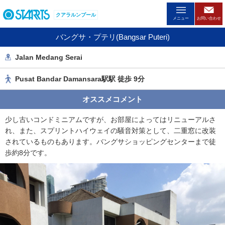
ペ
クアラルンプール
ー
メニュー
お問い合わせ
ジ
バングサ・プテリ(Bangsar Puteri)
内
を
Jalan Medang Serai
移
動
Pusat Bandar Damansara駅駅 徒歩 9分
す
る
オススメコメント
た
め
少し古いコンドミニアムですが、お部屋によってはリニューアルさ
の
れ、また、スプリントハイウェイの騒音対策として、二重窓に改装
リ
されているものもあります。バングサショッピングセンターまで徒
ン
歩約8分です。
ク
で
す
。
ヘ
ッ