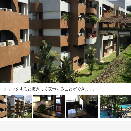
ダ
情
報
に
移
動
し
ま
す
。
本
文
に
移
クリックすると拡大して表示することができます。
動
し
ま
す
。
フ
ッ