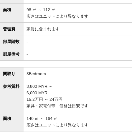
面積
98
㎡ ～
112
㎡
広さはユニットにより異なります
管理費
家賃に含まれます
部屋階数
-
部屋備考
-
間取り
3Bedroom
参考賃料
3,800
MYR ～
6,000
MYR
15.2万円 ～ 24万円
家具・家電付帯 価格は目安です
面積
140
㎡ ～
164
㎡
広さはユニットにより異なります