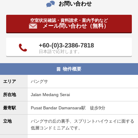
お問い合わせ
タ
情
報
空室状況確認・資料請求・案内予約など
メール問い合わせ（無料）
に
移
動
+60‐(0)3-2386‐7818
し
日本語で応対します。
ま
す
。
物件概要
エリア
バングサ
所在地
Jalan Medang Serai
最寄駅
Pusat Bandar Damansara駅 徒歩9分
立地
バングサの丘の裏手、スプリントハイウェイに面する
低層コンドミニアムです。