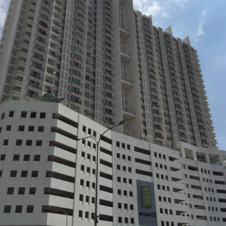
ダ
情
報
に
移
動
し
ま
す
。
本
文
に
移
動
し
ま
す
。
フ
ッ