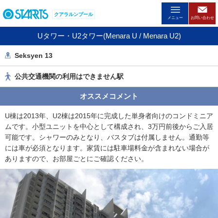
ペ
クアラルンプール
ー
メニュー
お問い合わせ
ジ
Uタワー・U2タワー(Menara U / Menara U2)
内
を
Seksyen 13
移
動
公共交通機関の利用はできません駅
す
る
オススメコメント
た
め
U棟は2013年、U2棟は2015年に完成した単身者向けのコンドミニア
の
ムです。小型ユニットを中心として構成され、3万円前後からご入居
リ
可能です。シャワーのみとなり、バスタブは付属しません。通勤等
ン
には車が必須となります。家賃には駐車場料金が含まれない場合が
ク
ありますので、お部屋ごとにご確認ください。
で
す
。
ヘ
ッ