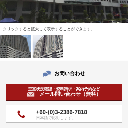
タ
情
報
に
クリックすると拡大して表示することができます。
移
動
し
ま
す
。
お問い合わせ
空室状況確認・資料請求・案内予約など
メール問い合わせ（無料）
+60‐(0)3-2386‐7818
日本語で応対します。