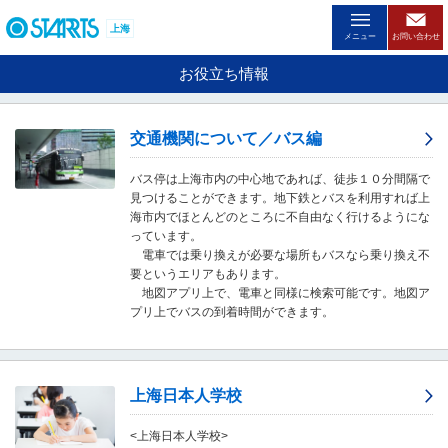
ペ
ー
上海
メニュー
お問い合わせ
ジ
内
お役立ち情報
を
移
動
交通機関について／バス編
す
る
バス停は上海市内の中心地であれば、徒歩１０分間隔で
た
見つけることができます。地下鉄とバスを利用すれば上
め
海市内でほとんどのところに不自由なく行けるようにな
の
っています。
リ
電車では乗り換えが必要な場所もバスなら乗り換え不
ン
要というエリアもあります。
ク
地図アプリ上で、電車と同様に検索可能です。地図ア
で
プリ上でバスの到着時間ができます。
す
。
ヘ
ッ
ダ
上海日本人学校
情
報
<上海日本人学校>
に