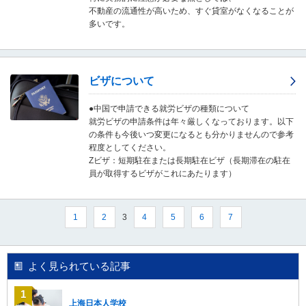
し
不動産の流通性が高いため、すぐ貸室がなくなることが
ま
多いです。
す
。
ビザについて
●中国で申請できる就労ビザの種類について
就労ビザの申請条件は年々厳しくなっております。以下
の条件も今後いつ変更になるとも分かりませんので参考
程度としてください。
Zビザ：短期駐在または長期駐在ビザ（長期滞在の駐在
員が取得するビザがこれにあたります）
3
1
2
4
5
6
7
よく見られている記事
上海日本人学校