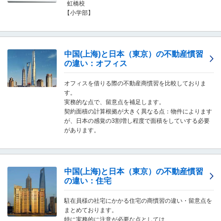
虹橋校
移
【小学部】
動
し
ま
す
中国(上海)と日本（東京）の不動産慣習
。
の違い：オフィス
本
文
に
オフィスを借りる際の不動産商慣習を比較しておりま
移
す。
動
実務的な点で、留意点を補足します。
し
契約面積の計算根拠が大きく異なる点：物件によります
ま
が、日本の感覚の3割増し程度で面積をしていする必要
す
があります。
。
フ
ッ
タ
中国(上海)と日本（東京）の不動産慣習
情
の違い：住宅
報
に
駐在員様の社宅にかかる住宅の商慣習の違い・留意点を
移
まとめております。
動
特に実務的に注意が必要な点としては、