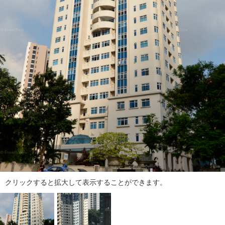
ダ
情
報
に
移
動
し
ま
す
。
本
文
に
移
動
し
ま
クリックすると拡大して表示することができます。
す
。
フ
ッ