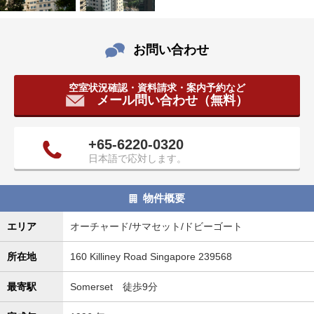
タ
情
報
お問い合わせ
に
移
空室状況確認・資料請求・案内予約など
動
メール問い合わせ（無料）
し
ま
す
+65-6220-0320
。
日本語で応対します。
物件概要
エリア
オーチャード/サマセット/ドビーゴート
所在地
160 Killiney Road Singapore 239568
最寄駅
Somerset 徒歩9分