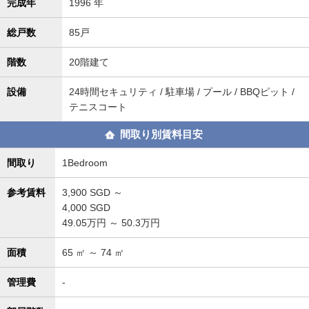
完成年
1996 年
総戸数
85戸
階数
20階建て
設備
24時間セキュリティ / 駐車場 / プール / BBQピット /
テニスコート
間取り別賃料目安
間取り
1Bedroom
参考賃料
3,900
SGD ～
4,000
SGD
49.05万円 ～ 50.3万円
面積
65
㎡ ～
74
㎡
管理費
-