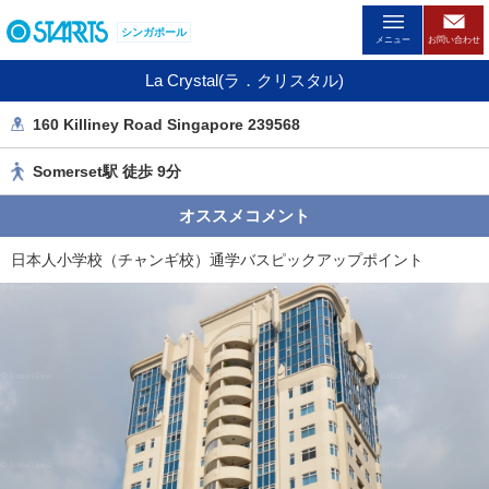
ペ
シンガポール
ー
メニュー
お問い合わせ
ジ
La Crystal(ラ．クリスタル)
内
を
160 Killiney Road Singapore 239568
移
動
Somerset駅 徒歩 9分
す
る
オススメコメント
た
め
日本人小学校（チャンギ校）通学バスピックアップポイント
の
リ
ン
ク
で
す
。
ヘ
ッ