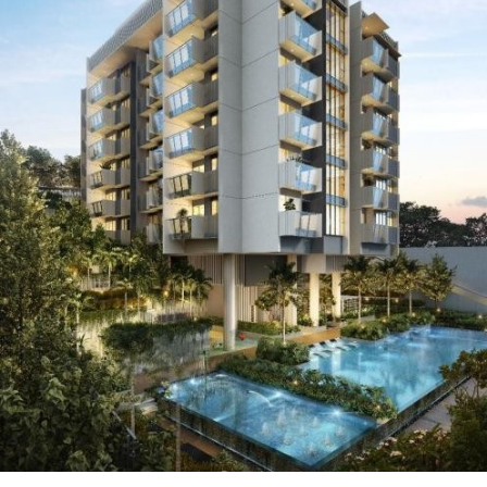
ダ
情
報
に
移
動
し
ま
す
。
本
文
に
移
動
し
ま
す
。
フ
ッ