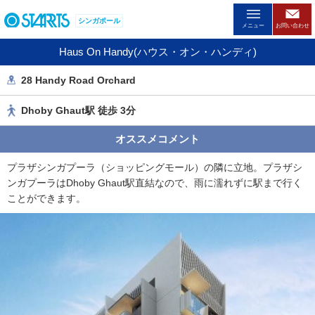
ペ
シンガポール
ー
メニュー
お問い合わせ
ジ
Haus On Handy(ハウス・オン・ハンディ)
内
を
28 Handy Road Orchard
移
動
Dhoby Ghaut駅 徒歩 3分
す
る
オススメコメント
た
め
プラザシンガプーラ（ショッピングモール）の隣に立地。プラザシ
の
ンガプーラはDhoby Ghaut駅直結なので、雨に濡れずに駅まで行く
リ
ことができます。
ン
ク
で
す
。
ヘ
ッ