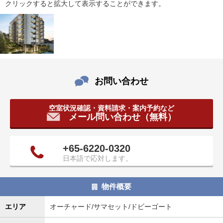
クリックすると拡大して表示することができます。
タ
情
報
に
移
動
し
お問い合わせ
ま
す
。
空室状況確認・資料請求・案内予約など
メール問い合わせ（無料）
+65-6220-0320
日本語で応対します。
物件概要
エリア
オーチャード/サマセット/ドビーゴート