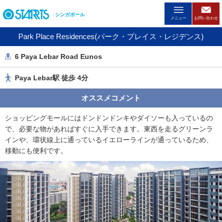
ペ
シンガポール
ー
メニュー
お問い合わせ
ジ
Park Place Residences(パーク・プレイス・レジデンス)
内
を
6 Paya Lebar Road Eunos
移
動
Paya Lebar駅 徒歩 4分
す
る
オススメコメント
た
め
ショッピングモールにはドンドンドンキやダイソーも入っているの
の
で、必要な物があればすぐに入手できます。東西を走るグリーンラ
リ
インや、環状線上に通っているイエローラインが通っているため、
ン
移動にも便利です。
ク
で
す
。
ヘ
ッ