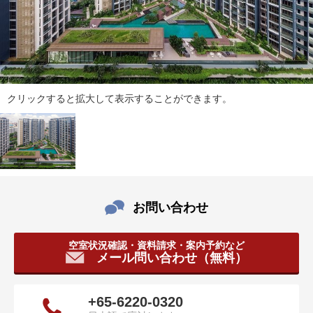
ダ
情
報
に
移
動
し
クリックすると拡大して表示することができます。
ま
す
。
本
文
に
移
お問い合わせ
動
し
空室状況確認・資料請求・案内予約など
ま
メール問い合わせ（無料）
す
。
フ
+65-6220-0320
ッ