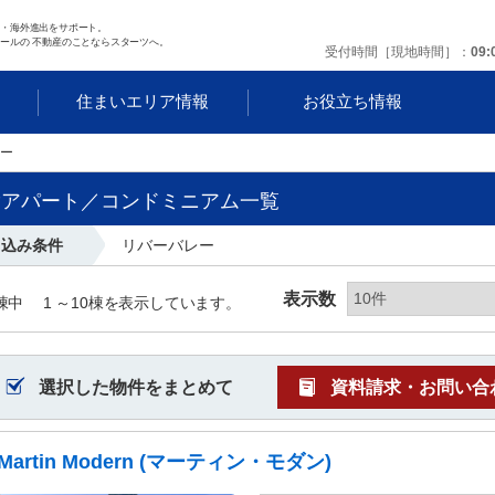
任・海外進出をサポート。
ールの 不動産のことならスターツへ。
受付時間［現地時間］
09:
す
住まいエリア情報
お役立ち情報
ー
貸アパート／コンドミニアム一覧
り込み条件
リバーバレー
表示数
棟中
1 ～
10
棟を表示しています。
選択した物件をまとめて
資料請求・お問い合
Martin Modern (マーティン・モダン)