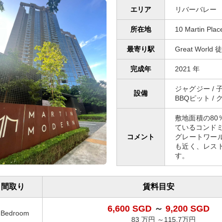
エリア
リバーバレー
所在地
10 Martin Pla
最寄り駅
Great World
完成年
2021 年
ジャグジー / 子
設備
BBQピット /
敷地面積の8
ているコンド
コメント
グレートワー
も近く、レス
す。
間取り
賃料目安
6,600 SGD
～
9,200 SGD
2Bedroom
83 万円 ～115.7万円