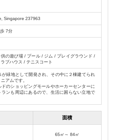
ce, Singapore 237963
 徒歩 7分
供の遊び場 / プール / ジム / プレイグラウンド /
 クラブハウス / テニスコート
0％が緑地として開発され、その中に２棟建てられ
ミニアムです。
ルドのショッピングモールやホーカーセンターに
トランも周辺にあるので、生活に困らない立地で
面積
65㎡～ 84㎡