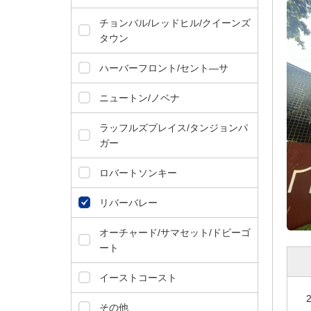
ダ
情
チョンバル/レッドヒル/クイーンズ
報
タウン
に
移
ハーバーフロント/セント―サ
動
し
ニュートン/ノベナ
ま
す
ラッフルズプレイス/タンジョンパ
。
ガー
本
文
ロバートソンキー
に
移
リバーバレー
動
し
オーチャード/サマセット/ドビーゴ
ま
ート
す
。
イーストコースト
フ
ッ
その他