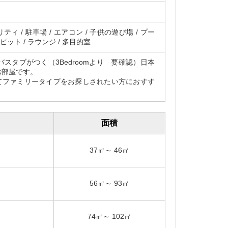
ティ / 駐車場 / エアコン / 子供の遊び場 / プー
BQピット / ラウンジ / 多目的室
、バスタブがつく（3Bedroomより 要確認）日本
お部屋です。
てファミリータイプをお探しされたい方におすす
面積
37㎡～ 46㎡
56㎡～ 93㎡
74㎡～ 102㎡