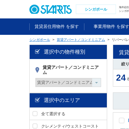
ペ
海外赴
ー
シンガポール
シンガポ
ジ
内
賃貸居住用物件 を探す
事業用物件 を探
を
移
シンガポール
賃貸アパート／コンドミニアム
リバーバレ
動
す
選択中の物件種別
賃
る
た
絞
め
賃貸アパート／コンドミニア
ム
の
24
リ
ン
ク
で
選択中のエリア
す
。
全て選択する
ヘ
ッ
クレメンティ/ウェストコースト