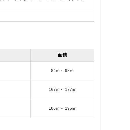
ト
面積
84㎡～ 93㎡
167㎡～ 177㎡
186㎡～ 195㎡