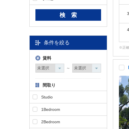
タ
情
報
に
移
動
条件を絞る
し
正
ま
す
賃料
。
～
間取り
Studio
1Bedroom
2Bedroom