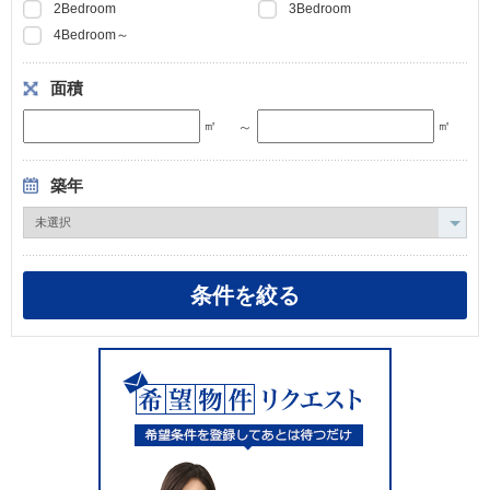
2Bedroom
3Bedroom
4Bedroom～
面積
～
㎡
㎡
築年