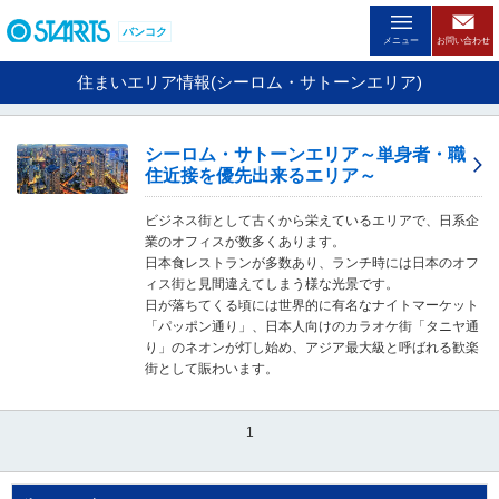
ペ
ー
バンコク
メニュー
お問い合わせ
ジ
内
住まいエリア情報(シーロム・サトーンエリア)
を
移
動
シーロム・サトーンエリア～単身者・職
す
住近接を優先出来るエリア～
る
た
ビジネス街として古くから栄えているエリアで、日系企
め
業のオフィスが数多くあります。
の
日本食レストランが多数あり、ランチ時には日本のオフ
リ
ィス街と見間違えてしまう様な光景です。
ン
日が落ちてくる頃には世界的に有名なナイトマーケット
ク
「パッポン通り」、日本人向けのカラオケ街「タニヤ通
で
り」のネオンが灯し始め、アジア最大級と呼ばれる歓楽
す
街として賑わいます。
。
ヘ
ッ
1
ダ
情
報
に