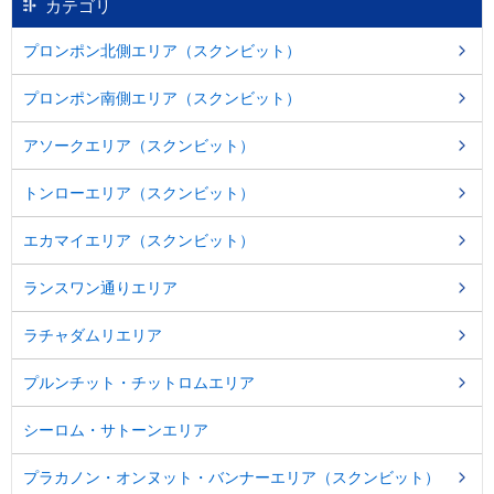
カテゴリ
移
動
プロンポン北側エリア（スクンビット）
し
ま
プロンポン南側エリア（スクンビット）
す
。
本
アソークエリア（スクンビット）
文
に
トンローエリア（スクンビット）
移
動
エカマイエリア（スクンビット）
し
ま
ランスワン通りエリア
す
。
フ
ラチャダムリエリア
ッ
タ
プルンチット・チットロムエリア
情
報
シーロム・サトーンエリア
に
移
プラカノン・オンヌット・バンナーエリア（スクンビット）
動