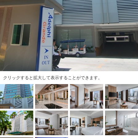
タ
情
報
に
移
動
し
ま
す
。
クリックすると拡大して表示することができます。