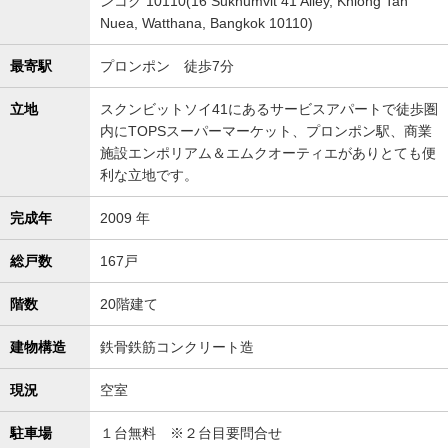
ンコク 10110(16 Sukhumvit 41 Alley, Khlong Tan
Nuea, Watthana, Bangkok 10110)
最寄駅
プロンポン 徒歩7分
立地
スクンビットソイ41にあるサービスアパートで徒歩圏
内にTOPSスーパーマーケット、プロンポン駅、商業
施設エンポリアム＆エムクオーティエがありとても便
利な立地です。
完成年
2009 年
総戸数
167戸
階数
20階建て
建物構造
鉄骨鉄筋コンクリート造
現況
空室
駐車場
１台無料 ※２台目要問合せ