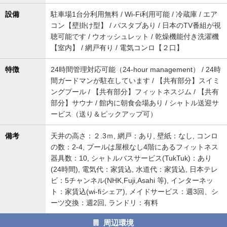
設備
駐車場1台分利用無料 / Wi-Fi利用可能 / 冷蔵庫 / エア
コン【壁掛け型】 / バスタブあり / 日本のTV番組が視
聴可能です / ウオッシュレット / 乾燥機能付き洗濯機
【室内】 / 網戸有り / 電気コンロ【２口】
特徴
24時間管理対応可能（24-hour management） / 24時
間ガードマンが駐在しています / 【共有部分】スイミ
ングプール / 【共有部分】フィットネスジム / 【共有
部分】サウナ / 館内に朝食会場あり / シャトル送迎サ
ービス（送り＆ピックアップ可）
備考
天井の高さ：２.3ｍ, 網戸：あり, 壁紙：なし, コンロ
の数：2-4, プールは屋根なし4階にあるフィットネス
器具数：10, シャトルバスサービス(TukTuk)：あり
(24時間), 電気代：家賃込, 水道代：家賃込, 日本テレ
ビ：5チャンネル(NHK,Fuji,Asahi 等), インターネッ
ト：家賃込(wi-fiシェア), メイドサービス：週3回、シ
ーツ交換：週2回, ランドリ：有料
周辺環境