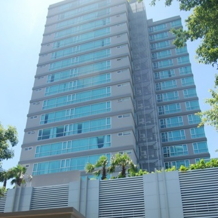
ダ
情
報
に
移
動
し
ま
す
。
本
文
に
移
動
し
ま
す
。
フ
ッ