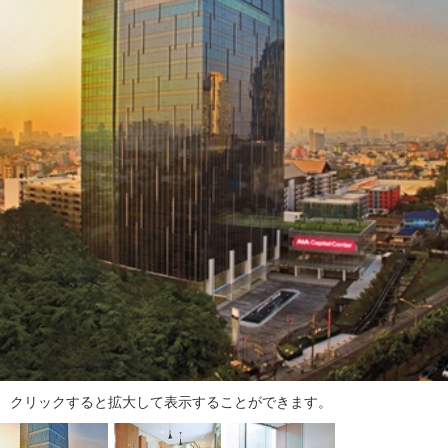
ダ
情
報
に
移
動
し
ま
す
。
本
文
に
移
動
し
ま
す
。
クリックすると拡大して表示することができます。
フ
ッ