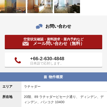
タ
情
報
に
移
お問い合わせ
動
し
空室状況確認・資料請求・案内予約など
ま
メール問い合わせ（無料）
す
。
+66-2-630-4848
日本語で応対します。
物件概要
エリア
ラチャダー
所在地
20階、89 ラチャダーピセーク通り、 ディンデン、デ
ィンデン、バンコク 10400