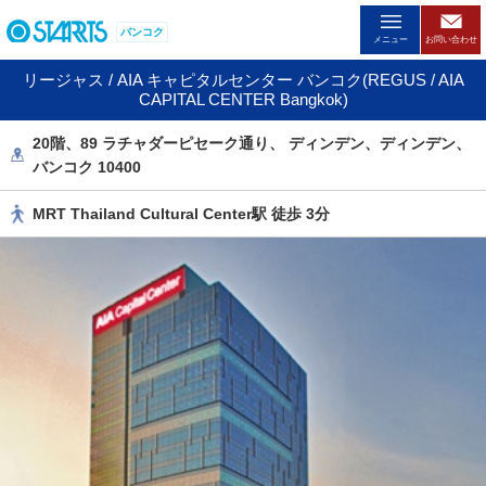
ペ
バンコク
ー
メニュー
お問い合わせ
ジ
リージャス / AIA キャピタルセンター バンコク(REGUS / AIA
内
CAPITAL CENTER Bangkok)
を
移
20階、89 ラチャダーピセーク通り、 ディンデン、ディンデン、
動
バンコク 10400
す
る
MRT Thailand Cultural Center駅 徒歩 3分
た
め
の
リ
ン
ク
で
す
。
ヘ
ッ