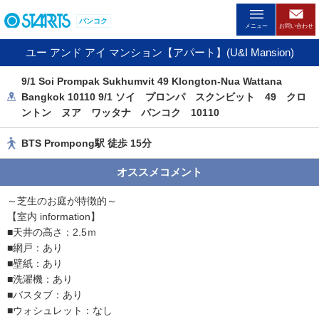
ペ
バンコク
ー
メニュー
お問い合わせ
ジ
ユー アンド アイ マンション【アパート】(U&I Mansion)
内
を
9/1 Soi Prompak Sukhumvit 49 Klongton-Nua Wattana
移
Bangkok 10110 9/1 ソイ プロンパ スクンビット 49 クロ
動
ントン ヌア ワッタナ バンコク 10110
す
る
BTS Prompong駅 徒歩 15分
た
め
オススメコメント
の
リ
～芝生のお庭が特徴的～
ン
【室内 information】
ク
■天井の高さ：2.5ｍ
で
■網戸：あり
す
■壁紙：あり
。
■洗濯機：あり
ヘ
■バスタブ：あり
ッ
■ウォシュレット：なし