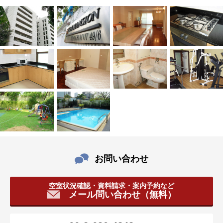
タ
情
報
に
移
動
し
ま
す
。
お問い合わせ
空室状況確認・資料請求・案内予約など
メール問い合わせ（無料）