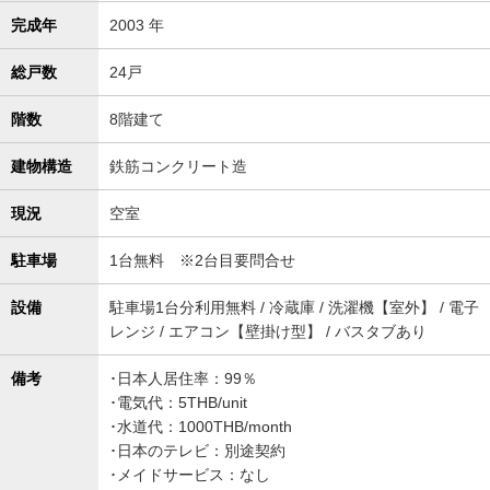
完成年
2003 年
総戸数
24戸
階数
8階建て
建物構造
鉄筋コンクリート造
現況
空室
駐車場
1台無料 ※2台目要問合せ
設備
駐車場1台分利用無料 / 冷蔵庫 / 洗濯機【室外】 / 電子
レンジ / エアコン【壁掛け型】 / バスタブあり
備考
･日本人居住率：99％
･電気代：5THB/unit
･水道代：1000THB/month
･日本のテレビ：別途契約
･メイドサービス：なし