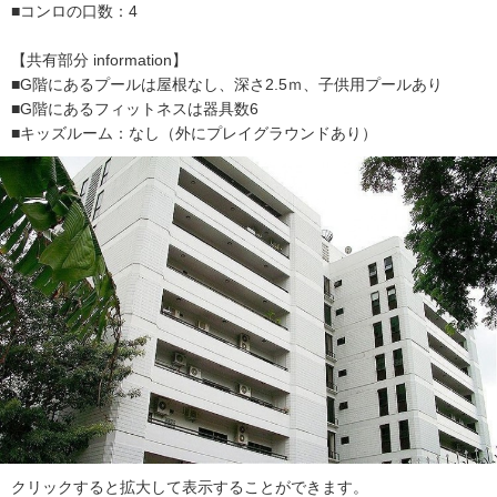
ダ
■コンロの口数：4
情
報
【共有部分 information】
に
■G階にあるプールは屋根なし、深さ2.5ｍ、子供用プールあり
移
■G階にあるフィットネスは器具数6
動
■キッズルーム：なし（外にプレイグラウンドあり）
し
ま
す
。
本
文
に
移
動
し
ま
す
。
フ
クリックすると拡大して表示することができます。
ッ