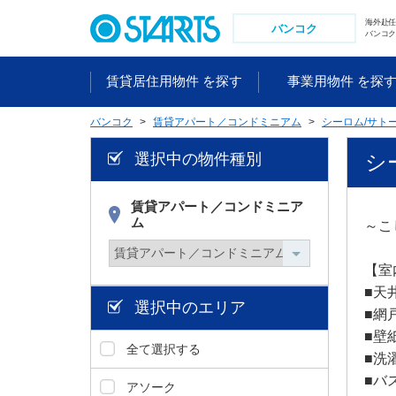
ペ
海外赴
ー
バンコク
バンコク
ジ
内
賃貸居住用物件 を探す
事業用物件 を探
を
移
バンコク
賃貸アパート／コンドミニアム
シーロム/サト
動
す
選択中の物件種別
シー
る
た
め
賃貸アパート／コンドミニア
ム
の
～こ
リ
ン
【室内
ク
■天
で
選択中のエリア
■網
す
■壁
。
全て選択する
■洗
ヘ
ッ
■バ
アソーク