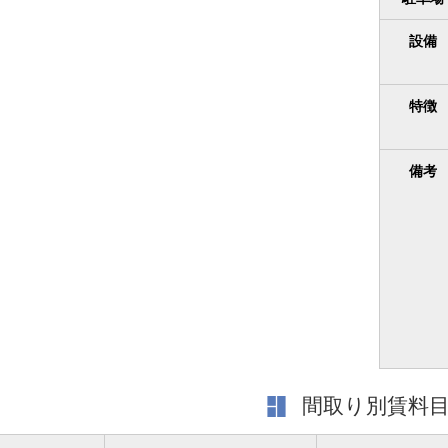
設備
特徴
備考
間取り別賃料