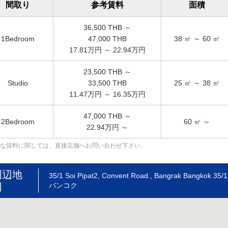
間取り
参考賃料
面積
36,500
THB ～
1Bedroom
47,000
THB
38
㎡ ～
60
㎡
17.81万円 ～ 22.94万円
23,500
THB ～
Studio
33,500
THB
25
㎡ ～
38
㎡
11.47万円 ～ 16.35万円
47,000
THB ～
2Bedroom
60
㎡ ～
22.94万円 ～
な賃料に関しては、直接店舗へお問い合わせ下さい。
周辺地
35/1 Soi Pipat2, Convent Road., Bangrak Ba
図
バンコク