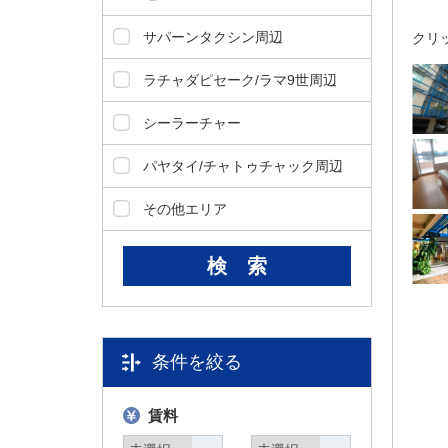
タ
サパーンタクシン周辺
クリ
情
報
ラチャダピセーク/ラマ9世周辺
に
移
シーラーチャー
動
し
パヤタイ/チャトゥチャック周辺
ま
す
その他エリア
。
条件を絞る
賃料