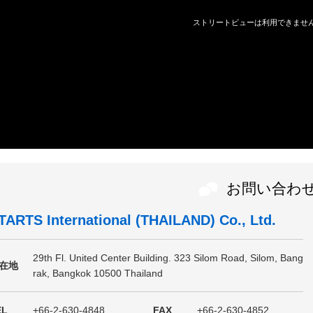
お問い合わ
TARTS International (THAILAND) Co., Ltd.
29th Fl. United Center Building. 323 Silom Road, Silom, Bang
在地
rak, Bangkok 10500 Thailand
EL
+66-2-630-4848
FAX
+66-2-630-4852