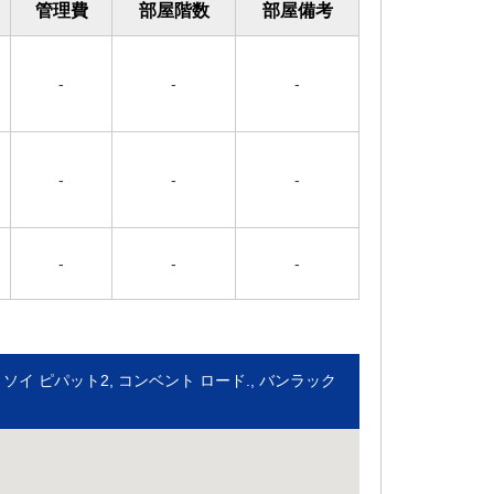
管理費
部屋階数
部屋備考
-
-
-
-
-
-
-
-
-
ngkok 35/1 ソイ ピパット2, コンベント ロード., バンラック