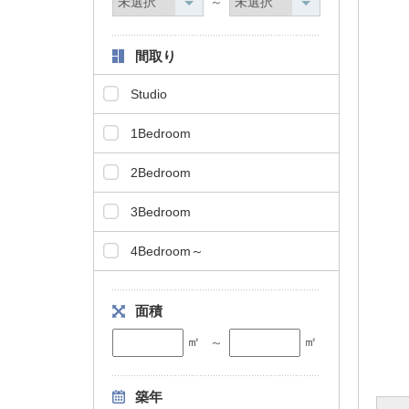
～
間取り
Studio
1Bedroom
2Bedroom
3Bedroom
4Bedroom～
面積
㎡
㎡
～
築年