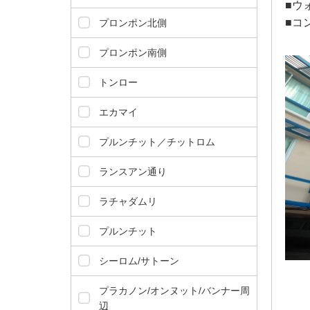
ダ
■ウ
情
■コ
プロンポン北側
報
に
プロンポン南側
移
動
トンロー
し
ま
エカマイ
す
。
プルンチット／チットロム
本
文
ランスアン通り
に
移
ラチャダムリ
動
し
プルンチット
ま
す
シーロム/サトーン
。
プラカノン/オンヌット/バンナー周
フ
辺
ッ