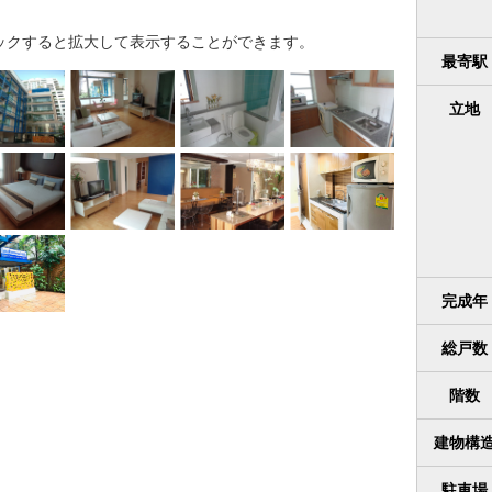
ックすると拡大して表示することができます。
最寄駅
立地
完成年
総戸数
階数
建物構
駐車場