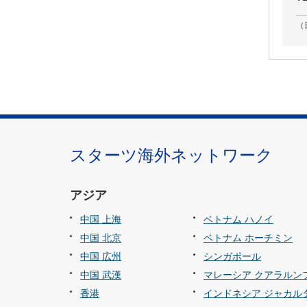
（
スターツ海外ネットワーク
アジア
中国 上海
ベトナム ハノイ
中国 北京
ベトナム ホーチミン
中国 広州
シンガポール
中国 武漢
マレーシア クアラルン
香港
インドネシア ジャカル