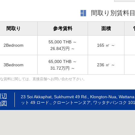
間取り別賃料
間取り
参考賃料
面積
55,000
THB ～
2Bedroom
165
㎡ ～
26.84万円 ～
65,000
THB ～
3Bedroom
236
㎡ ～
31.72万円 ～
な賃料に関しては、直接店舗へお問い合わせ下さい。
周辺
23 Soi Akkaphat, Sukhumvit 49 Rd., Klongton-Nua, 
地図
ット 49 ロード., クローントーンヌア, ワッタナバンコク 101