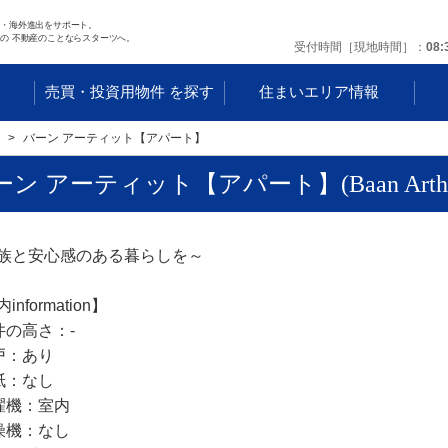
任・海外進出をサポート。
の 不動産のことならスターツへ。
受付時間［現地時間］
08:
す
売買・投資用物件 を探す
住まいエリア情報
バーン アーティット【アパート】
ン アーティット【アパート】(Baan Arthi
族と安心感のある暮らしを～
information】
井の高さ：‐
戸：あり
紙：なし
濯機：室内
燥機：なし