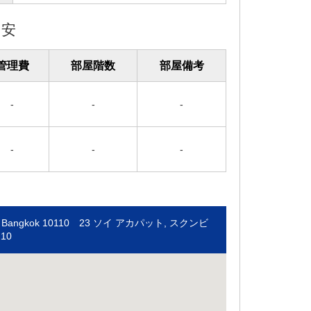
目安
管理費
部屋階数
部屋備考
-
-
-
-
-
-
Wattana Bangkok 10110 23 ソイ アカパット, スクンビ
10