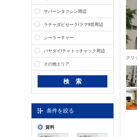
タ
サパーンタクシン周辺
情
報
ラチャダピセーク/ラマ9世周辺
に
移
シーラーチャー
動
し
パヤタイ/チャトゥチャック周辺
ま
クリ
す
その他エリア
。
条件を絞る
賃料