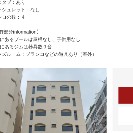
スタブ：あり
ォシュレット：なし
ンロの数：４
部分information】
階にあるプールは屋根なし、子供用なし
階にあるジムは器具数９台
ッズルーム：ブランコなどの遊具あり（室外）