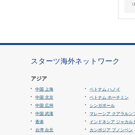
（
スターツ海外ネットワーク
アジア
中国 上海
ベトナム ハノイ
中国 北京
ベトナム ホーチミン
中国 広州
シンガポール
中国 武漢
マレーシア クアラルン
香港
インドネシア ジャカル
台湾 台北
カンボジア プノンペン