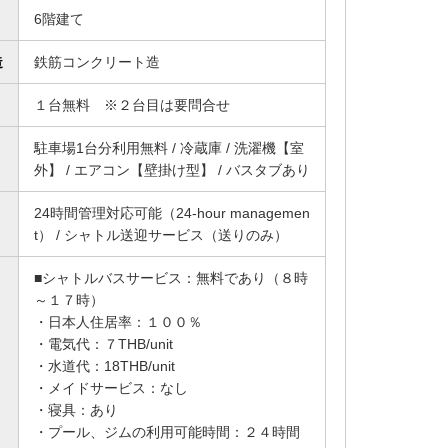
6階建て
造
鉄筋コンクリート造
１台無料 ※２台目は要問合せ
駐車場1台分利用無料 / 冷蔵庫 / 洗濯機【室
外】 / エアコン【壁掛け型】 / バスタブあり
24時間管理対応可能（24-hour managemen
t） / シャトル送迎サービス（送りのみ）
■シャトルバスサービス：無料であり（８時
～１７時）
・日本人住居率：１００％
・電気代：７THB/unit
・水道代：18THB/unit
・メイドサービス：なし
・寝具：あり
・プール、ジムの利用可能時間：２４時間