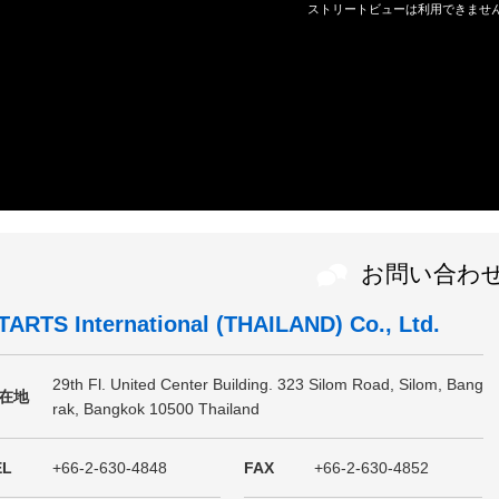
お問い合わ
TARTS International (THAILAND) Co., Ltd.
29th Fl. United Center Building. 323 Silom Road, Silom, Bang
在地
rak, Bangkok 10500 Thailand
EL
+66-2-630-4848
FAX
+66-2-630-4852