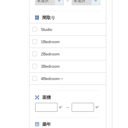
～
間取り
Studio
1Bedroom
2Bedroom
3Bedroom
4Bedroom～
面積
㎡
㎡
～
築年