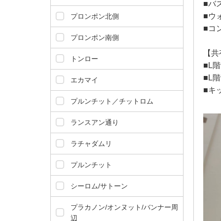
ダ
■バ
情
■ウ
プロンポン北側
報
■コ
に
プロンポン南側
移
【共有
動
トンロー
■L
し
ま
■L
エカマイ
す
■キ
。
プルンチット／チットロム
本
文
ランスアン通り
に
移
ラチャダムリ
動
し
プルンチット
ま
す
シーロム/サトーン
。
プラカノン/オンヌット/バンナー周
フ
辺
ッ