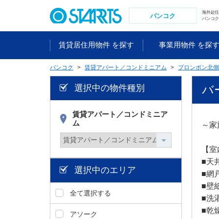
ペ
海外赴
ー
バンコク
バンコク
ジ
内
賃貸居住用物件 を探す
事業用物件 を探
を
移
バンコク
賃貸アパート／コンドミニアム
プロンポン北側
動
す
選択中の物件種別
バー
る
た
め
賃貸アパート／コンドミニア
ム
の
～家
リ
ン
【室内
ク
■天
で
選択中のエリア
■網
す
■壁
。
全て選択する
■洗
ヘ
ッ
■乾
アソーク