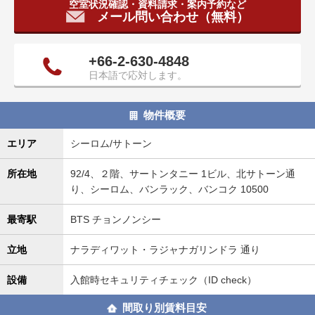
空室状況確認・資料請求・案内予約など
タ
メール問い合わせ（無料）
情
報
に
+66-2-630-4848
移
日本語で応対します。
動
し
物件概要
ま
す
エリア
シーロム/サトーン
。
所在地
92/4、２階、サートンタニー 1ビル、北サトーン通
り、シーロム、バンラック、バンコク 10500
最寄駅
BTS チョンノンシー
立地
ナラディワット・ラジャナガリンドラ 通り
設備
入館時セキュリティチェック（ID check）
間取り別賃料目安