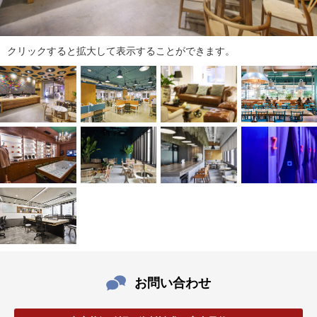
ダ
情
報
に
クリックすると拡大して表示することができます。
移
動
し
ま
す
。
本
文
に
移
動
し
ま
す
お問い合わせ
。
フ
ッ