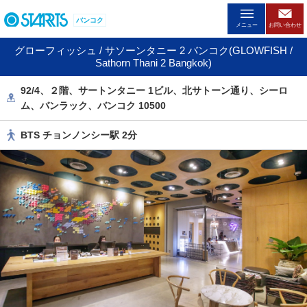
ペ
バンコク
ー
メニュー
お問い合わせ
ジ
グローフィッシュ / サソーンタニー 2 バンコク(GLOWFISH /
内
Sathorn Thani 2 Bangkok)
を
移
92/4、２階、サートンタニー 1ビル、北サトーン通り、シーロ
動
ム、バンラック、バンコク 10500
す
る
BTS チョンノンシー駅 2分
た
め
の
リ
ン
ク
で
す
。
ヘ
ッ