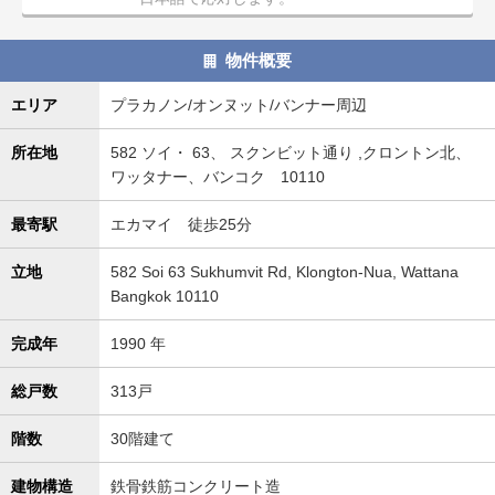
タ
情
物件概要
報
に
エリア
プラカノン/オンヌット/バンナー周辺
移
動
所在地
582 ソイ・ 63、 スクンビット通り ,クロントン北、
し
ワッタナー、バンコク 10110
ま
す
最寄駅
エカマイ 徒歩25分
。
立地
582 Soi 63 Sukhumvit Rd, Klongton-Nua, Wattana
Bangkok 10110
完成年
1990 年
総戸数
313戸
階数
30階建て
建物構造
鉄骨鉄筋コンクリート造