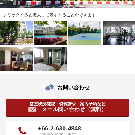
ダ
情
報
クリックすると拡大して表示することができます。
に
移
動
し
ま
す
。
本
文
に
お問い合わせ
移
動
し
空室状況確認・資料請求・案内予約など
ま
メール問い合わせ（無料）
す
。
フ
+66-2-630-4848
ッ
日本語で応対します。