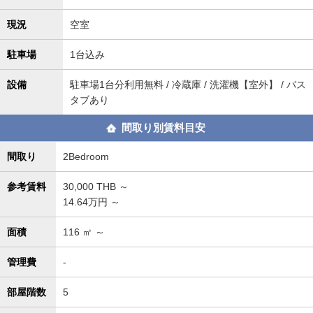
現況
空室
駐車場
1台込み
設備
駐車場1台分利用無料 / 冷蔵庫 / 洗濯機【室外】 / バス
タブあり
間取り別賃料目安
間取り
2Bedroom
参考賃料
30,000
THB ～
14.64万円 ～
面積
116
㎡ ～
管理費
-
部屋階数
5