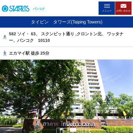
ペ
バンコク
ー
メニュー
お問い合わせ
ジ
タイピン タワーズ(Taiping Towers)
内
を
582 ソイ・ 63、 スクンビット通り ,クロントン北、 ワッタナ
移
ー、バンコク 10110
動
す
エカマイ駅 徒歩 25分
る
た
め
の
リ
ン
ク
で
す
。
ヘ
ッ