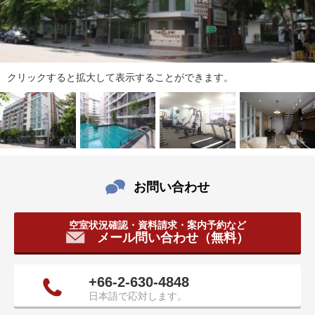
ダ
情
報
に
移
クリックすると拡大して表示することができます。
動
し
ま
す
。
本
文
お問い合わせ
に
移
動
空室状況確認・資料請求・案内予約など
し
メール問い合わせ（無料）
ま
す
+66-2-630-4848
。
日本語で応対します。
フ
ッ