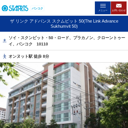
ペ
バンコク
ー
メニュー
お問い合わせ
ジ
ザ リンク アドバンス スクムビット 50(The Link Advance
内
Sukhumvit 50)
を
移
ソイ・スクンビット・50・ロード、プラカノン、クローントゥー
動
イ、バンコク 10110
す
る
オンヌット駅 徒歩 8分
た
め
の
リ
ン
ク
で
す
。
ヘ
ッ