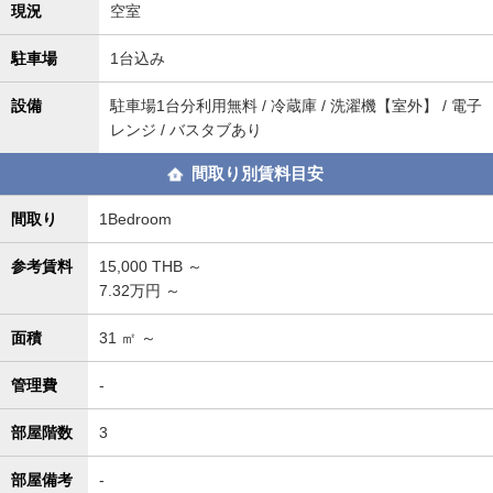
現況
空室
駐車場
1台込み
設備
駐車場1台分利用無料 / 冷蔵庫 / 洗濯機【室外】 / 電子
レンジ / バスタブあり
間取り別賃料目安
間取り
1Bedroom
参考賃料
15,000
THB ～
7.32万円 ～
面積
31
㎡ ～
管理費
-
部屋階数
3
部屋備考
-