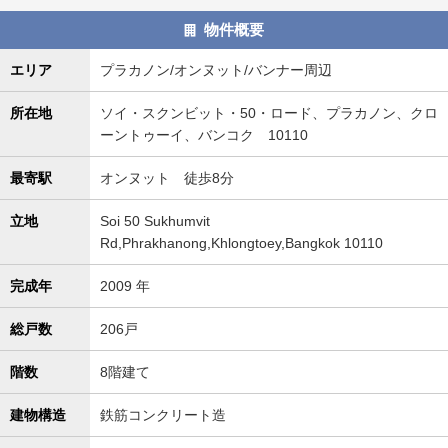
タ
物件概要
情
報
エリア
プラカノン/オンヌット/バンナー周辺
に
移
所在地
ソイ・スクンビット・50・ロード、プラカノン、クロ
動
ーントゥーイ、バンコク 10110
し
ま
最寄駅
オンヌット 徒歩8分
す
。
立地
Soi 50 Sukhumvit
Rd,Phrakhanong,Khlongtoey,Bangkok 10110
完成年
2009 年
総戸数
206戸
階数
8階建て
建物構造
鉄筋コンクリート造