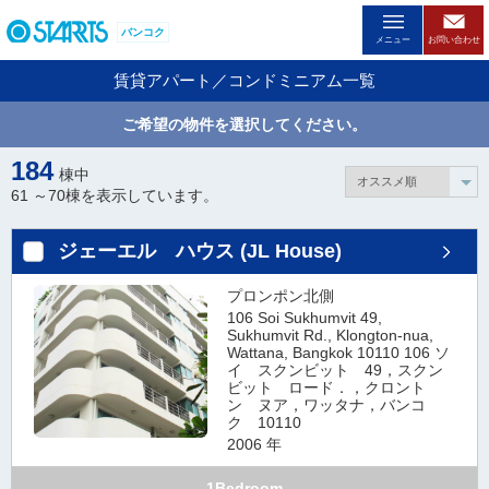
ペ
バンコク
ー
メニュー
お問い合わせ
ジ
賃貸アパート／コンドミニアム一覧
内
を
ご希望の物件を選択してください。
移
動
184
棟中
す
61 ～
70
棟を表示しています。
る
た
ジェーエル ハウス (JL House)
め
の
プロンポン北側
リ
106 Soi Sukhumvit 49,
ン
Sukhumvit Rd., Klongton-nua,
ク
Wattana, Bangkok 10110 106 ソ
イ スクンビット 49，スクン
で
ビット ロード．，クロント
す
ン ヌア，ワッタナ，バンコ
。
ク 10110
ヘ
2006 年
ッ
1Bedroom