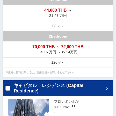
ダ
情
44,000 THB
～
報
21.47 万円
に
移
58㎡～
動
し
2Bedroom
ま
す
70,000 THB
～
72,000 THB
。
34.16 万円 ～35.14万円
本
120㎡～
文
に
正確な賃料に関しては、直接店舗へお問い合わせ下さい。
移
動
キャピタル レジデンス (Capital
し
Residence)
ま
す
プロンポン北側
。
sukhumvit 55
フ
-
ッ