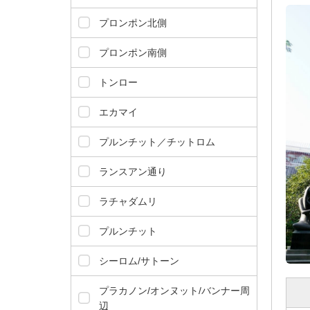
ダ
情
プロンポン北側
報
に
プロンポン南側
移
動
トンロー
し
ま
エカマイ
す
。
プルンチット／チットロム
本
文
ランスアン通り
に
移
ラチャダムリ
動
し
プルンチット
ま
す
シーロム/サトーン
。
プラカノン/オンヌット/バンナー周
フ
辺
ッ