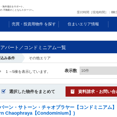
任・海外進出をサポート。
の 不動産のことならスターツへ。
受付時間［現地時間］
08:
す
売買・投資用物件 を探す
住まいエリア情報
貸アパート／コンドミニアム一覧
り込み条件
その他エリア
表示数
中
1 ～
5
棟を表示しています。
選択した物件をまとめて
資料請求・お問い合
バーン・サトーン・チャオプラヤー【コンドミニアム】 (Ba
rn Chaophraya【Condominium】)