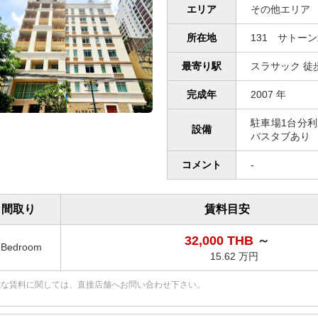
エリア
その他エリア
所在地
131 サトー
最寄り駅
スラサック 徒歩
完成年
2007 年
駐車場1台分利用
設備
バスタブあり
コメント
-
間取り
賃料目安
32,000 THB
～
2Bedroom
15.62 万円
確な賃料に関しては、直接店舗へお問い合わせ下さい。