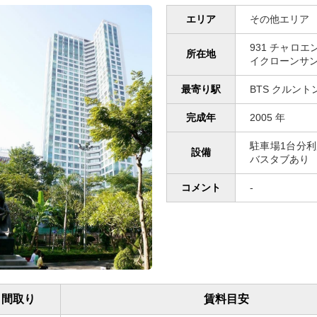
エリア
その他エリア
931 チャロ
所在地
イクローンサン、
最寄り駅
BTS クルント
完成年
2005 年
駐車場1台分利用
設備
バスタブあり
コメント
-
間取り
賃料目安