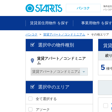
ペ
海外赴
ー
バンコク
バンコク
ジ
内
賃貸居住用物件 を探す
事業用物件 を探
を
移
バンコク
賃貸アパート／コンドミニアム
その他エリア
動
す
選択中の物件種別
賃
る
た
絞
め
賃貸アパート／コンドミニア
ム
の
5
棟
リ
ン
ク
で
選択中のエリア
す
。
全て選択する
ヘ
ッ
アソーク