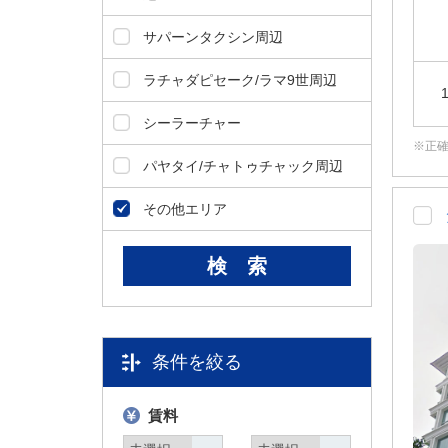
タ
サパーンタクシン周辺
情
報
ラチャダピセーク/ラマ9世周辺
に
移
シーラーチャー
動
正
し
パヤタイ/チャトゥチャック周辺
ま
す
その他エリア
。
条件を絞る
賃料