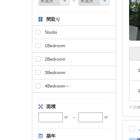
～
間取り
Studio
1Bedroom
2Bedroom
3Bedroom
4Bedroom～
面積
正
㎡
㎡
～
築年