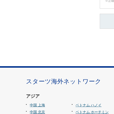
正
スターツ海外ネットワーク
アジア
中国 上海
ベトナム ハノイ
中国 北京
ベトナム ホーチミン