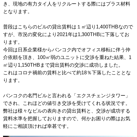
き、現地の有力タイ人をリクルートする際にはプラス材料
移
動
となります。
し
ま
普段はこちらのビルの貸出賃料は１㎡辺り1,400THBなので
す
すが、市況の変化により2021年は1,300THBに下落してお
。
本
ります。
文
今回は日系企業様からバンコク内でオフィス移転に伴う仲
に
介依頼を頂き、100㎡弱のユニットに交渉を重ねた結果、1
移
動
㎡辺り1,150THBまで貸出賃料の交渉に成功しました。
し
これはコロナ禍前の賃料と比べて約18％下落したこととな
ま
ります。
す
。
フ
バンコクの名門ビルと言われる「エクスチェンジタワー」
ッ
でされ、これほどの値引き交渉を受けてくれる状況です。
タ
情
弊社は様々なビルの表向きの貸出賃料と、交渉が成功する
報
賃料水準を把握しておりますので、何かお困りの際はお気
に
軽にご相談頂ければ幸甚です。
移
動