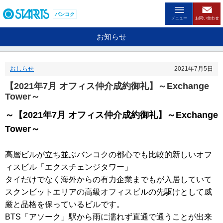
ペ
ー
バンコク
メニュー
お問い合わせ
ジ
内
お知らせ
を
移
動
おしらせ
2021年7月5日
す
る
【2021年7月 オフィス仲介成約御礼】～Exchange
た
Tower～
め
の
～【2021年7月 オフィス仲介成約御礼】～Exchange
リ
ン
Tower～
ク
で
高層ビルが立ち並ぶバンコクの都心でも比較的新しいオフ
す
。
ィスビル「エクスチェンジタワー」
ヘ
タイだけでなく海外からの有力企業までもが入居していて
ッ
スクンビットエリアの高級オフィスビルの先駆けとして威
ダ
情
厳と品格を保っているビルです。
報
BTS「アソーク」駅から雨に濡れず直通で通うことが出来
に