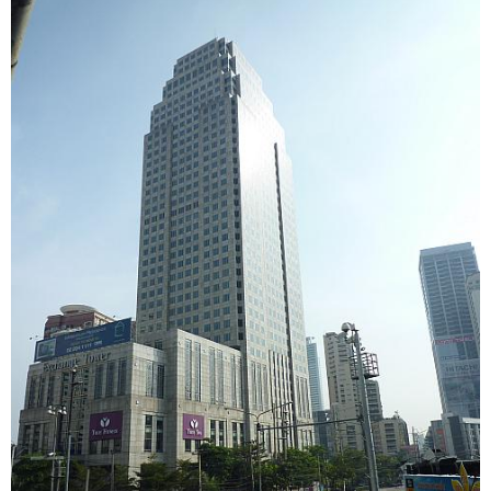
し
ま
す
。