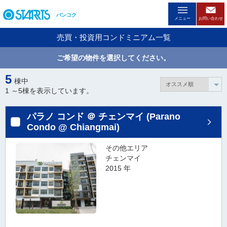
ペ
バンコク
ー
メニュー
お問い合わせ
ジ
売買・投資用コンドミニアム一覧
内
を
ご希望の物件を選択してください。
移
動
5
棟中
す
1 ～
5
棟を表示しています。
る
た
パラノ コンド ＠ チェンマイ (Parano
め
Condo @ Chiangmai)
の
リ
その他エリア
ン
チェンマイ
ク
2015 年
で
す
。
ヘ
ッ