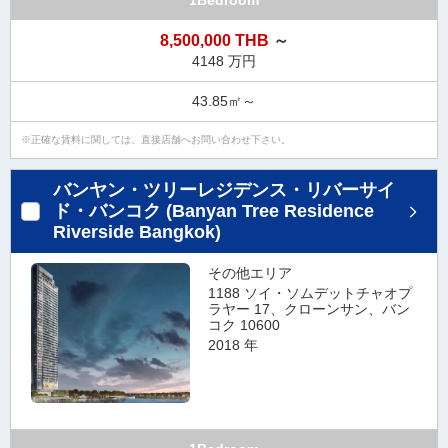
1Bedroom
タ
情
8,500,000 THB
～
報
4148 万円
に
43.85㎡～
移
動
正確な賃料に関しては、直接店舗へお問い合わせ下さい。
し
ま
バンヤン・ツリーレジデンス・リバーサイ
す
ド・バンコク (Banyan Tree Residence
。
Riverside Bangkok)
その他エリア
1188 ソイ・ソムデットチャオプ
ラヤー 17、クローンサン、バン
コク 10600
2018 年