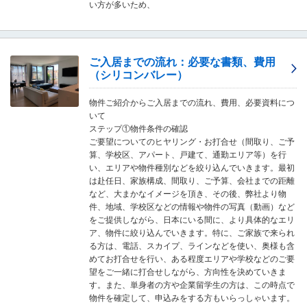
い方が多いため、
移
動
し
ま
ご入居までの流れ：必要な書類、費用
す
（シリコンバレー）
。
本
文
物件ご紹介からご入居までの流れ、費用、必要資料につ
に
いて
移
ステップ①物件条件の確認
動
ご要望についてのヒヤリング・お打合せ（間取り、ご予
し
算、学校区、アパート、戸建て、通勤エリア等）を行
ま
い、エリアや物件種別などを絞り込んでいきます。最初
す
は赴任日、家族構成、間取り、ご予算、会社までの距離
。
など、大まかなイメージを頂き、その後、弊社より物
フ
件、地域、学校区などの情報や物件の写真（動画）など
ッ
をご提供しながら、日本にいる間に、より具体的なエリ
タ
ア、物件に絞り込んでいきます。特に、ご家族で来られ
情
る方は、電話、スカイプ、ラインなどを使い、奥様も含
報
めてお打合せを行い、ある程度エリアや学校などのご要
に
望をご一緒に打合せしながら、方向性を決めていきま
移
す。また、単身者の方や企業留学生の方は、この時点で
動
物件を確定して、申込みをする方もいらっしゃいます。