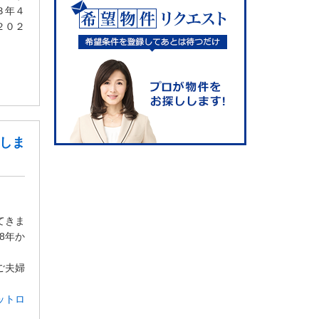
３年４
２０２
Pしま
てきま
8年か
ご夫婦
ットロ