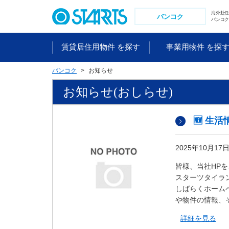
ペ
海外赴
ー
バンコク
バンコク
ジ
内
賃貸居住用物件 を探す
事業用物件 を探
を
移
バンコク
お知らせ
動
す
お知らせ(おしらせ)
る
た
め
🆕 生
の
リ
2025年10月17
ン
ク
皆様、当社HP
で
スターツタイラ
す
しばらくホーム
。
や物件の情報、
ヘ
詳細を見る
ッ