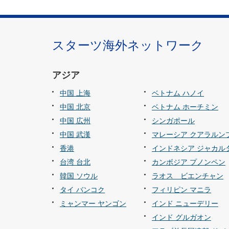
スターツ海外ネットワーク
アジア
中国 上海
ベトナム ハノイ
中国 北京
ベトナム ホーチミン
中国 広州
シンガポール
中国 武漢
マレーシア クアラルン
香港
インドネシア ジャカル
台湾 台北
カンボジア プノンペン
韓国 ソウル
ラオス ビエンチャン
タイ バンコク
フィリピン マニラ
ミャンマー ヤンゴン
インド ニューデリー
インド グルガオン