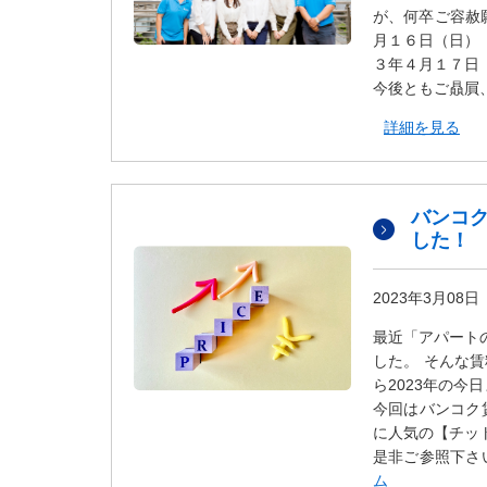
が、何卒ご容赦
タ
月１６日（日）
情
３年４月１７日
報
今後ともご贔屓
に
移
詳細を見る
動
し
ま
す
バンコク
。
した！
2023年3月08日
最近「アパート
した。 そんな
ら2023年の今
今回はバンコク
に人気の【チッ
是非ご参照下さ
ム