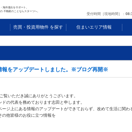
任・海外進出をサポート。
の 不動産のことならスターツへ。
受付時間［現地時間］
08:
す
売買・投資用物件 を探す
住まいエリア情報
活情報をアップデートしました。※ブログ再開※
日
をご覧いただき誠にありがとうございます。
ンドの代表を務めております志田と申します。
ページ上にある情報のアップデートができておらず、改めて生活に関わ
その他皆様のお役に立つ情報を