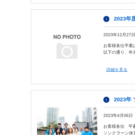
ダ
情
報
2023
に
移
動
2023年12月27
し
お客様各位平素
ま
以下の通り、年
す
。
本
詳細を見る
文
に
移
動
2023
し
ま
す
2023年4月06日
。
お客様各位 平
フ
ソンクラーン休
ッ