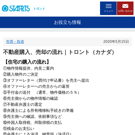
ペ
ー
トロント
メニュー
お問い合わせ
ジ
内
お役立ち情報
を
移
動
売買・投資
2020年5月15日
す
る
不動産購入、売却の流れ｜トロント（カナダ）
た
め
【住宅の購入
の流れ
】
の
①物件情報提供、内見ご案内
リ
②購入物件のご決定
ン
③オファーレター（買付け申込書）を売主へ提出
ク
④オファーレターへの売主からの返答
で
⑤手付金の送付 （通常、物件価格の５％）
す
⑥売主側からの物件情報の確認
。
⑦不動産弁護士の選定
ヘ
⑧弁護士による所有権移転手続きの準備
ッ
⑨売主側への確認、依頼事項など
ダ
⑩外国人取得税
、州取得税の支払
情
⑪残金のお支払い
報
⑫弁護士による決済、鍵受領（決済日）
に