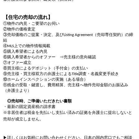
移
動
【住宅の
売却の流れ
】
し
ま
①物件の内見・ご要望のお伺い
す
②物件の価格査定
③売却価格のご提案・決定、及び
（売却専任契約）の締
。
Listing Agreement
結
本
④
上での物件情報掲載
MLS
文
⑤購入希望者による内見
に
⑥購入希望者からのオファー ⇒売主様の意向確認
移
⑦オファー成立
動
⑧買主様によるデポジット（手付金）の支払い
し
⑨売主様・買主様双方の弁護士による
調査・名義変更手続き
Title
ま
⑩ホームインスペクションの実施（ある場合）
す
⑪残金の受取・鍵渡し、費用精算、売主様へ物件売却金額のお振込み
。
（弁護士より）
フ
ッ
◎売却時、
ご準備いただきたい書類
タ
・最新の固定資産税の請求書
情
非居住者は税金を先払いし支払い済みの証拠を弁護士に提出しないと
※
報
売却が成立しません。
に
移
動
▶詳しくはお気軽にお問い合わせください。日本の国内窓口でもご相談