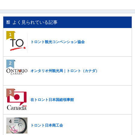
移
動
し
よく見られている記事
ま
す
。
本
トロント観光コンペンション協会
文
に
移
動
し
オンタリオ州観光局｜トロント（カナダ）
ま
す
。
フ
ッ
在トロント日本国総領事館
タ
情
報
に
移
トロント日本商工会
動