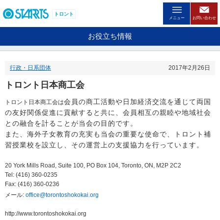
ペ
ー
トロント
メニュー
お問い合わせ
ジ
内
お役立ち情報
を
移
動
行政・日系団体
2017年2月26日
す
る
トロント日本商工会
た
め
会員の商工活動や日加経済交流を通じて両国
トロント日本商工会は
の
の友好関係促進に貢献すると共に、会員相互の親睦や地域社会
リ
との融合を計ることが当会の目的です。
ン
また、海外子女教育の充実も当会の重要な使命で、トロント補
ク
で
習授業校を設立し、その運営上の支援協力を行っています。
す
。
20 York Mills Road, Suite 100, PO Box 104, Toronto, ON, M2P 2C2
ヘ
Tel: (416) 360-0235
ッ
Fax: (416) 360-0236
ダ
メール:
office@torontoshokokai.org
情
報
http://www.torontoshokokai.org
に