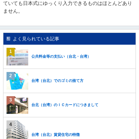
ていても日本式にゆっくり入力できるものはほとんどあり
移
ません。
動
し
ま
す
。
よく見られている記事
本
文
に
公共料金等の支払い（台北・台湾）
移
動
し
ま
台湾（台北）でのゴミの捨て方
す
。
フ
ッ
台北（台湾）のＩＣカードにつきまして
タ
情
報
に
移
台湾（台北）賃貸住宅の特徴
動