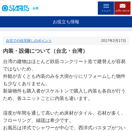
ペ
ー
台湾
メニュー
お問い合わせ
ジ
内
お役立ち情報
を
移
動
台北での住宅探しのポイント
2017年2月17日
す
る
内装・設備について（台北・台湾）
た
め
台湾の建物はほとんど鉄筋コンクリート造で建替えが容易
の
ではないため、
リ
ン
外観が古くとも内装のみを大掛かりにリフォームした物件
ク
も少なくありません。
で
新築物件も購入者がスケルトンで購入し内装も各自が行う
す
。
ため、各ユニットごとに内装も違います。
ヘ
ッ
湿度が年間を通して高いため床材がタイル、石材が多く、
ダ
フローリング、絨毯は希少です。
情
報
お風呂は洋式でシャワーが中心で、西洋式バスタブがつい
に