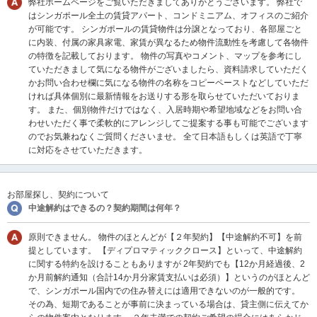
弊社ホームページをご覧いただきましてありがとうございます。 弊社で
移
はシンガポール全土の賃貸アパート、コンドミニアム、オフィスのご紹介
動
が可能です。 シンガポールの賃貸物件は分譲となっており、各部屋ごと
し
に内装、付属の家具家電、家賃が異なるため物件流動性を考慮して各物件
ま
の特徴を記載しております。 物件の写真やコメント、マップを参考にし
す
ていただきまして気になる物件がございましたら、資料請求していただく
。
かお問い合わせ欄に気になる物件の名称をコピーペーストなどしていただ
本
ければ具体個別に最新情報をお送りする形を取らせていただいておりま
文
す。 また、個別物件だけではなく、入居時期や希望地域などをお問い合
に
わせいただく事で柔軟的にアレンジしてご提案する事も可能でございます
移
のでお気兼ねなくご質問くださいませ。 全て日本語もしくは英語で丁寧
動
に対応をさせていただきます。
し
ま
す
お部屋探し、契約について
。
中途解約はできるの？契約期間は何年？
フ
ッ
原則できません。 物件のほとんどが【２年契約】【中途解約不可】を前
タ
提としています。 【ディプロマティッククロース】といって、中途解約
情
に関する特約を設けることもありますが 2年契約でも【12か月経過後、2
報
か月前解約通知（合計14か月分家賃支払いは必須）】というのがほとんど
に
で、シンガポール国内での住み替えには適用できないのが一般的です。
移
その為、短期であることが事前に決まっている場合は、貸主側に伝えてか
動