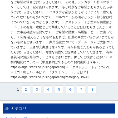
をご希望の場合はお知らせください。 その他、シンガポール特有のポイ
ントとしては下記があげられます。 もし特別なご希望がありましたら事
前にお知らせください。 ・バスタブが必須かどうか（ファミリー用でも
ついてないものも多いです） ・バルコニーが必須かどうか（都心部は特
についていないものがございます） ・ダストシュートが室内か共用部か
・ペットの有無（建物として禁止していることはほぼありませんが、オー
ナーに事前確認が必要です） ・ご希望の階数（高層階、と一口に言って
も、30階を超えるようなものもあれば、低層の今度で7階ぐらいまでしか
ないものもございます） ・共用施設について（プール、ジムは大抵つい
ていますが、広さや充実度は様々です。何か特別こだわりがあるようでし
たらお知らせください。可能な範囲でご提案させていただきます。 有料
会員制の施設外部のサービスもございます。併せてご検討ください） ※
契約期間について⇒【中途解約はできるの？契約期間は何年？】
https://kaigai.starts.co.jp/singapore/faq ※「ダストシュート」について
⇒【ゴミ出しルールは？ 「ダストシュート」とは？】
https://kaigai.starts.co.jp/singapore/faq?category_id=42
1
2
3
4
5
6
7
8
カテゴリ