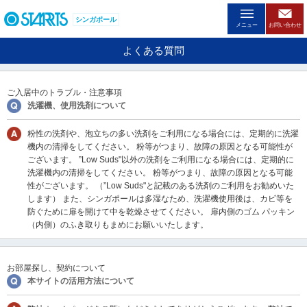
ペ
ー
シンガポール
メニュー
お問い合わせ
ジ
内
よくある質問
を
移
動
ご入居中のトラブル・注意事項
す
洗濯機、使用洗剤について
る
た
粉性の洗剤や、泡立ちの多い洗剤をご利用になる場合には、定期的に洗濯
め
機内の清掃をしてください。 粉等がつまり、故障の原因となる可能性が
の
ございます。 ”Low Suds"以外の洗剤をご利用になる場合には、定期的に
リ
洗濯機内の清掃をしてください。 粉等がつまり、故障の原因となる可能
ン
性がございます。 （”Low Suds"と記載のある洗剤のご利用をお勧めいた
ク
します） また、シンガポールは多湿なため、洗濯機使用後は、カビ等を
で
防ぐために扉を開けて中を乾燥させてください。 扉内側のゴム パッキン
す
（内側）のふき取りもまめにお願いいたします。
。
ヘ
ッ
ダ
お部屋探し、契約について
情
本サイトの活用方法について
報
に