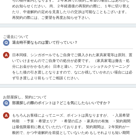
らの物件案内となります。 ２年未満での契約ご希望の場合にはあらかじ
し
めお知らせください。 尚、２年経過後の再契約の際に、１年に切り替え
ま
たり、中途解約の定めを見直したりの交渉は可能なこともございます。
す
再契約の際には、ご要望を再度お知らせ下さい。
。
ご退去について
退去時不要なものは置いて行っていい？
日本同様、シンガポールでもご自身でご購入された家具家電等は原則、置
いていけませんのでご自身での処分が必要です。 （家具家電は撤去・処
分にお金がかかるため） 日本と違い、プロフェッショナルクリーニング
をした後の引き渡しとなりますので、なにか残していかれたい場合には必
ず引き渡しより前もってご相談ください。
お部屋探し、契約について
部屋探しの際のポイントは？どこを気にしたらいいですか？
もちろんお客様によってニーズ、ポイントは異なりますが、 ・入居希望
時期 ・予算 ・希望エリア ・希望の広さ ・家具付の有無 ・契約期間
は最低限最初に教えていただいております。 契約期間は、２年契約が一
般的で、かつ中途解約を前提としていないため もしそれよりも短い期間