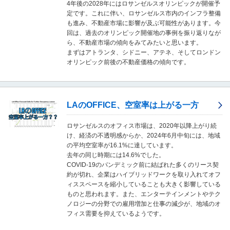
4年後の2028年にはロサンゼルスオリンピックが開催予
移
定です。これに伴い、ロサンゼルス市内のインフラ整備
動
も進み、不動産市場に影響が及ぶ可能性があります。今
し
回は、過去のオリンピック開催地の事例を振り返りなが
ま
ら、不動産市場の傾向をみてみたいと思います。
す
まずはアトランタ、シドニー、アテネ、そしてロンドン
。
オリンピック前後の不動産価格の傾向です。
本
文
に
移
LAのOFFICE、空室率は上がる一方
動
し
ま
ロサンゼルスのオフィス市場は、2020年以降上がり続
す
け、経済の不透明感からか、2024年6月中旬には、地域
。
の平均空室率が16.1%に達しています。
フ
去年の同じ時期には14.6%でした。
ッ
COVID-19のパンデミック前に結ばれた多くのリース契
タ
約が切れ、企業はハイブリッドワークを取り入れてオフ
情
ィススペースを縮小していることも大きく影響している
報
ものと思われます。また、エンターテインメントやテク
に
ノロジーの分野での雇用増加と仕事の減少が、地域のオ
移
フィス需要を抑えているようです。
動