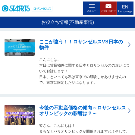
ペ
EN
ー
ロサンゼルス
メニュー
お問い合わせ
Language
ジ
内
お役立ち情報(不動産事情)
を
移
動
ここが違う！！ロサンゼルスVS日本の
す
物件
る
た
こんにちは。
め
本日は賃貸物件に関する日本とロサンゼルスの違いにつ
の
いてお話します！
リ
日本、といっても私は東京での経験しかありませんの
ン
で、東京に限定した話になります。
ク
で
す
。
ヘ
今後の不動産価格の傾向～ロサンゼルス
ッ
オリンピックの影響は？～
ダ
情
皆さん、こんにちは！
報
まもなくパリオリンピックが開催されますね！そして、
に