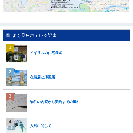
移
動
し
ま
す
。
よく見られている記事
本
文
に
イギリスの住宅様式
移
動
し
ま
在留届と帰国届
す
。
フ
ッ
タ
物件の内覧から契約までの流れ
情
報
に
移
入居に関して
動