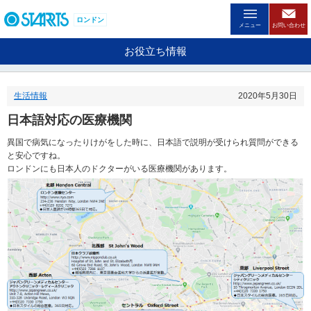
ペ
ー
ロンドン
メニュー
お問い合わせ
ジ
内
お役立ち情報
を
移
動
生活情報
2020年5月30日
す
る
日本語対応の医療機関
た
め
異国で病気になったりけがをした時に、日本語で説明が受けられ質問ができる
の
と安心ですね。
リ
ロンドンにも日本人のドクターがいる医療機関があります。
ン
ク
で
す
。
ヘ
ッ
ダ
情
報
に