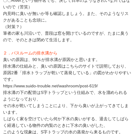
〇〇Riverという物件名でも、決して日本のようなきれいな川ではな
移
いので（苦笑）
動
内見時に臭いが無いか等も確認しましょう。また、そのようなリス
し
クがあることも念頭に。
ま
（対策？）
す
筆者の家も川沿いで、普段は窓を開けているのですが、たまに臭う
。
本
ので、そのときは閉めて生活します。
文
に
２．バスルームの排水溝から
移
臭いの原因は、90％が排水溝が原因かと思います。
動
排水溝の仕組みと、臭いの原因はこちらのサイトで説明しており、
し
原因2番「排水トラッブが乾いて蒸発している」の図がわかりやすい
ま
す
です。
。
https://www.suido-trouble.net/washroom/post-619/
フ
排水溝の下の配管はS字トラップという仕組みで、水を溜められる
ッ
ようになっており、
タ
その水が乾いてしまうことにより、下から臭いが上がってきてしま
情
います。
報
しばらく家を空けていたら何か下水の臭いがする、退去してしばら
に
移
く経過している物件の内覧のときに下水の臭いがした、
動
このような現象は、S字トラッブの水の蒸発から来るものです。