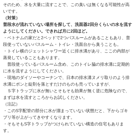
し
そのため、水を大量に流すことで、この臭いは無くなる可能性が高
ま
いです。
す
（対策）
。
普段水が流れていない場所を探して、洗面器2回分くらいの水を流す
ようにしてください。できれば月に2回ほど。
・ベトナムの家だと2ベッドで2つバスルームがあることもあり、普
段使っていないバスルーム・トイレ・洗面台から臭うことも。
・トイレ横のジェットシャワー近くに排水溝があり、ここの内部が
蒸発していることもあります。
普段使っているバスルーム含め、このトイレ脇の排水溝に定期的
に水を流すようにしてください。
・現地のダイソーやコーナンで、日本の排水溝ヌメリ取りのよう排
水溝にポンと錠剤を落とすだけのものも売っていますが、
Ｓ字トラップに水が無いと
そもそも効果が無く逆に危険なので、
まずは水を流すところからお試しください。
（注記）
・このS字配管の部分に水が溜まっていない状態だと、下からゴキ
ブリ等が上がってきやすくなります。
・そもそもS字トラップがつけられていない構造の住宅もありま
す。