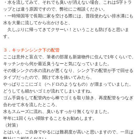
・水を流してみて、それでも臭いが消えない場合、これはS字トラ
ップとは違う原因ですので、弊社にご相談ください。
・一時帰国等で長期に家を空ける際には、普段使わない排水溝にも
水を大量に流してから出かけると、
久しぶりに帰ってきてクサーい！ということも防げると思いま
す。
３．キッチンシンク下の配管
ここは意外と盲点で、筆者の部屋も新築物件に住んで1年くらいで、
キッチンから何か最近臭うなーと気になっていました。
その後シンクの水の流れが悪くなり、シンク下の配管が手で回せる
タイプだったので、開けて水を抜いてみたら、
やっぱりここにゴミ（ヘドロのようなもの）が溜まっていました。
どうしても細かいゴミが流れてしまいますね。
ゴム手袋をして配管内から棒でゴミを取り除き、再度配管をつなぎ
合わせて水を流したところ、
水もスムーズに流れ、臭いもすっかり無くなりました。
半年に1回くらい掃除することをお勧めします。
（対策）
とはいえ、ご自身でやるには難易度が高いと思いますので、一旦は
弊社にご相談ください。