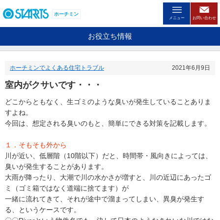
ペ
ー
ホーチミン
メニュー
お問い合わせ
ジ
内
お役立ち情報
を
移
動
ホーチミンでよくある住宅トラブル
2021年6月9日
す
る
室内がクサいです・・・
た
め
どこからともなく、生ゴミのような臭いが発生していることありま
の
すよね。
リ
今回は、想定される臭いのもと、簡単にできる対策を記載します。
ン
ク
で
１．そもそも外から
す
川が近い、低層階（10階以下）だと、時間帯・風向きによっては、
。
臭いが発生することがあります。
ヘ
大雨が降ったり、大潮で川の水かさが増すと、川の近辺にあったゴ
ッ
ミ（ゴミ箱ではなく道端に捨てます）が
ダ
一緒に流れてきて、それが途中で溜まってしまい、異臭が発生す
情
る、というケースです。
報
に