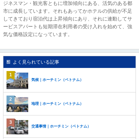
ジネスマン・観光客ともに増加傾向にある、活気のある都
移
市に成長しています。それもあってかホテルの供給が不足
動
し
してきており宿泊代は上昇傾向にあり、それに連動してサ
ま
ービスアパートも短期滞在利用者の受け入れを始めて、強
す
気な価格設定になっています。
。
本
文
に
移
よく見られている記事
動
し
ま
気候｜ホーチミン（ベトナム）
す
。
フ
ッ
地理｜ホーチミン（ベトナム）
タ
情
報
に
交通事情｜ホーチミン（ベトナム）
移
動