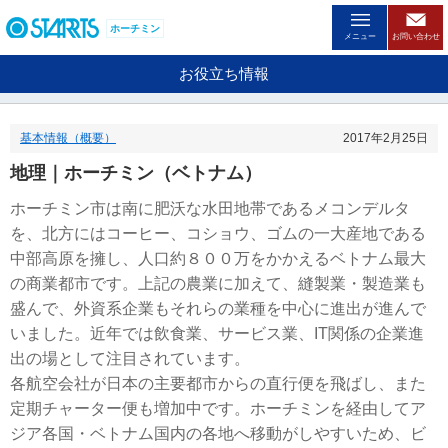
ペ
ー
ホーチミン
メニュー
お問い合わせ
ジ
内
お役立ち情報
を
移
動
基本情報（概要）
2017年2月25日
す
る
地理｜ホーチミン（ベトナム）
た
め
ホーチミン市は南に肥沃な水田地帯であるメコンデルタ
の
を、北方にはコーヒー、コショウ、ゴムの一大産地である
リ
ン
中部高原を擁し、人口約８００万をかかえるベトナム最大
ク
の商業都市です。上記の農業に加えて、縫製業・製造業も
で
盛んで、外資系企業もそれらの業種を中心に進出が進んで
す
。
いました。近年では飲食業、サービス業、IT関係の企業進
ヘ
出の場として注目されています。
ッ
各航空会社が日本の主要都市からの直行便を飛ばし、また
ダ
定期チャーター便も増加中です。ホーチミンを経由してア
情
報
ジア各国・ベトナム国内の各地へ移動がしやすいため、ビ
に