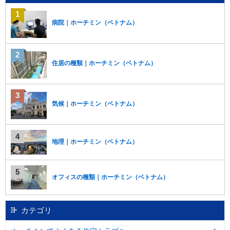
移
動
病院｜ホーチミン（ベトナム）
し
ま
す
。
住居の種類｜ホーチミン（ベトナム）
本
文
に
移
気候｜ホーチミン（ベトナム）
動
し
ま
す
地理｜ホーチミン（ベトナム）
。
フ
ッ
タ
オフィスの種類｜ホーチミン（ベトナム）
情
報
に
カテゴリ
移
動