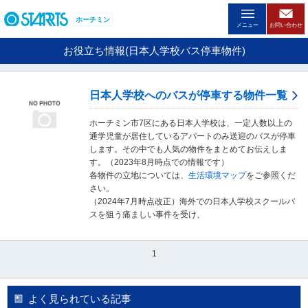
ペ
ー
ホーチミン
メニュー
お問い合わせ
ジ
内
お役立ち情報(日本人学校バス停車物件)
を
移
動
日本人学校へのバスが停車する物件一覧
す
る
ホーチミン市7区にある日本人学校は、一定人数以上の
た
通学児童が居住しているアパートのみ送迎のバスが停車
め
します。その中でも人気の物件をまとめてお伝えしま
の
す。（2023年8月時点での情報です）
リ
各物件の立地については、
生活環境マップ
をご参照くだ
ン
さい。
ク
（2024年7月時点改正）海外での日本人学校スクールバ
で
スを狙う痛ましい事件を受け、
す
。
ヘ
1
ッ
ダ
情
報
よく見られている記事
に