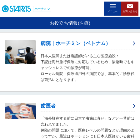
ペ
ー
ホーチミン
メニュー
お問い合わせ
ジ
内
お役立ち情報(医療)
を
移
動
病院｜ホーチミン（ベトナム）
す
る
日本人医師または看護師がいる主な医療施設：
た
下記は海外旅行保険に対応しているため、緊急時でもキ
め
ャッシュレスでの診療が可能。
の
ローカル病院・保険適用外の病院では、基本的に診察代
リ
は前払いとなります。
ン
ク
で
す
。
歯医者
ヘ
ッ
「海外駐在する前に日本で虫歯は直せ」などと一昔前は
ダ
言われてました。
情
保険の問題に加えて、医療レベルの問題などが理由のよ
報
うですが、最近はホーチミンにも日本人医師がいる歯科
に