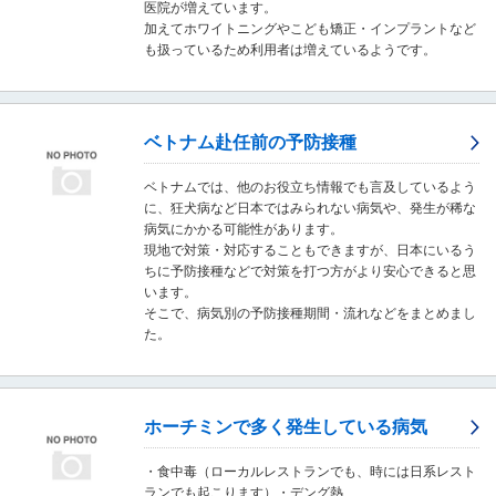
医院が増えています。
移
加えてホワイトニングやこども矯正・インプラントなど
動
も扱っているため利用者は増えているようです。
し
ま
す
。
ベトナム赴任前の予防接種
本
文
に
ベトナムでは、他のお役立ち情報でも言及しているよう
移
に、狂犬病など日本ではみられない病気や、発生が稀な
動
病気にかかる可能性があります。
し
現地で対策・対応することもできますが、日本にいるう
ま
ちに予防接種などで対策を打つ方がより安心できると思
す
います。
。
そこで、病気別の予防接種期間・流れなどをまとめまし
フ
た。
ッ
タ
情
報
ホーチミンで多く発生している病気
に
移
・食中毒（ローカルレストランでも、時には日系レスト
動
ランでも起こります）・デング熱