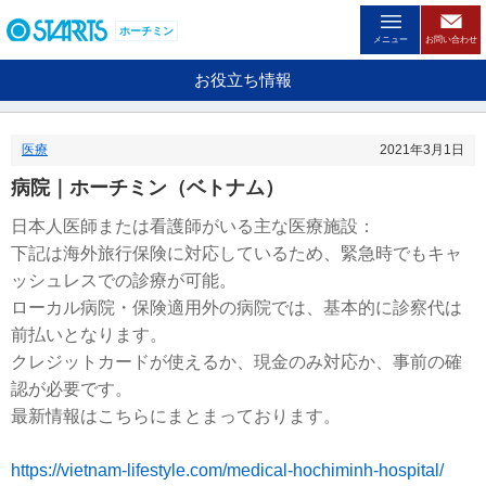
ペ
ー
ホーチミン
メニュー
お問い合わせ
ジ
内
お役立ち情報
を
移
動
医療
2021年3月1日
す
る
病院｜ホーチミン（ベトナム）
た
め
日本人医師または看護師がいる主な医療施設：
の
下記は海外旅行保険に対応しているため、緊急時でもキャ
リ
ン
ッシュレスでの診療が可能。
ク
ローカル病院・保険適用外の病院では、基本的に診察代は
で
前払いとなります。
す
。
クレジットカードが使えるか、現金のみ対応か、事前の確
ヘ
認が必要です。
ッ
最新情報はこちらにまとまっております。
ダ
情
報
https://vietnam-lifestyle.com/medical-hochiminh-hospital/
に