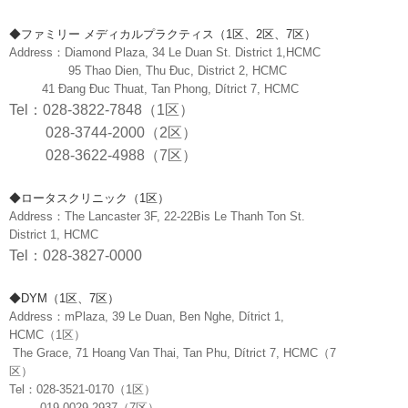
移
動
◆ファミリー メディカルプラクティス（1区、2区、7区）
し
Address：Diamond Plaza, 34 Le Duan St. District 1,HCMC
ま
95 Thao Dien, Thu Đuc, District 2, HCMC
す
41 Đang Đuc Thuat, Tan Phong, Dítrict 7, HCMC
。
Tel：028-3822-7848（1区）
本
028-3744-2000（2区）
文
に
028-3622-4988（7区）
移
動
◆ロータスクリニック（1区）
し
Address：The Lancaster 3F, 22-22Bis Le Thanh Ton St.
ま
District 1, HCMC
す
Tel：028-3827-0000
。
フ
ッ
◆DYM（1区、7区）
タ
Address：mPlaza, 39 Le Duan, Ben Nghe, Dítrict 1,
情
HCMC（1区）
報
The Grace, 71 Hoang Van Thai, Tan Phu, Dítrict 7, HCMC（7
に
区）
移
Tel：028-3521-0170（1区）
動
019-0029-2937（7区）